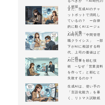
るべきか —AI時代の
人材採...
まだ、生成AIのチャ
ットボットで消耗し
ているの？ ー自律
的に動くAIエージェ
ントが働...
AI時代の「中間管理
職クライシス」 —部
下がAIに相談する時
代、上司の価値はど
こに残...
AIに仕事を頼む技
術 —なぜ「営業資料
を作って」と頼むと
失敗するのか？
生成AIは、使い手の
「言語化能力」を暴
く、リトマス試験紙