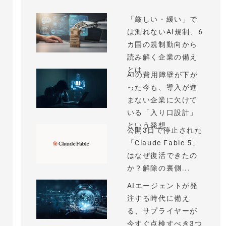
「厳しい・緩い」で
は測れないAI規制、6
カ国の規制動向から
読み解く企業の備え
とは
AIの費用障壁が下が
った今も、導入が進
まない企業に欠けて
いる「入り口設計」
という発想
公開3日で停止された
「Claude Fable 5」
はなぜ復活できたの
か？解除の裏側...
AIエージェントが発
注する時代に備え
る、サプライヤーが
今すぐ点検すべき3つ