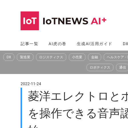
コ
ン
テ
ン
ツ
記事一覧
AI虎の巻
生成AI活用ガイド
D
へ
DX
製造業
ロジスティクス
小売業
金融
ヘルスケア・
ス
キ
ロボティクス
通信
ッ
プ
2022-11-24
菱洋エレクトロと
を操作できる音声