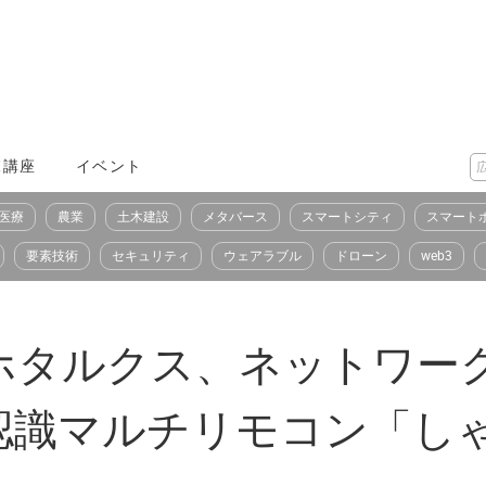
X講座
イベント
医療
農業
土木建設
メタバース
スマートシティ
スマート
要素技術
セキュリティ
ウェアラブル
ドローン
web3
ホタルクス、ネットワー
認識マルチリモコン「し