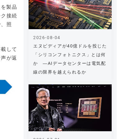
理を製品
ーク接続
で、照
2026-08-04
エヌビディアが40億ドルを投じた
搭載して
「シリコンフォトニクス」とは何
音声が返
か ―AIデータセンターは電気配
線の限界を越えられるか