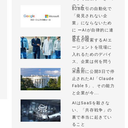
のこと
B2B取引の自動化で
「発見されない企
業」にならないため
に ーAIが自律的に連
携する時...
各社が模索するAIエ
ージェントを現場に
入れるためのデバイ
ス、企業は何を問う
べきか
米政府に公開3日で停
止されたAI「Claude
Fable 5」、その能力
と企業が今...
AIはSaaSを殺さな
い、「共存戦争」の
裏で本当に起きてい
ること