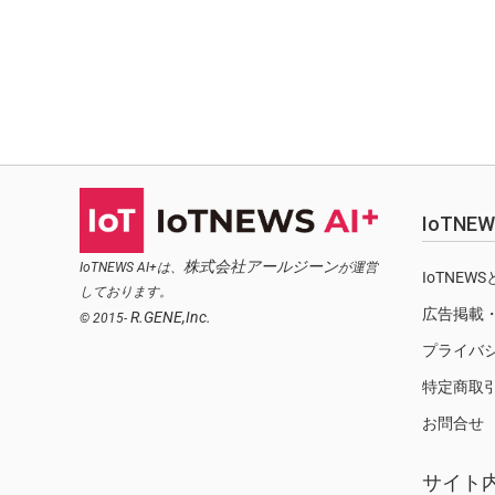
IoTN
株式会社アールジーン
IoTNEWS AI+は、
が運営
IoTNEW
しております。
広告掲載
R.GENE,Inc.
© 2015-
プライバ
特定商取
お問合せ
サイト