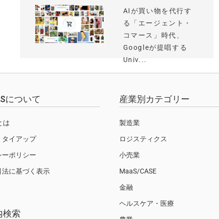
AIが買い物を代行す
る「エージェント・
コマース」時代、
Googleが提唱する
Univ...
EWSについて
産業別カテゴリー
Sとは
製造業
・タイアップ
ロジスティクス
シーポリシー
小売業
引法に基づく表示
MaaS/CASE
金融
ヘルスケア・医療
内検索