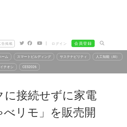
|
会員登録
広告掲載
ログイン
ホーム
スマートビルディング
サステナビリティ
人工知能（AI）
イチオシ
CES2026
クに接続せずに家電
ゃべリモ」を販売開