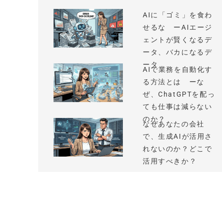
AIに「ゴミ」を食わ
せるな ーAIエージ
ェントが賢くなるデ
ータ、バカになるデ
ータ
AIで業務を自動化す
る方法とは ーな
ぜ、ChatGPTを配っ
ても仕事は減らない
のか？
なぜあなたの会社
で、生成AIが活用さ
れないのか？どこで
活用すべきか？