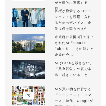
が自律的に連携する
時...
各社が模索するAIエー
ジェントを現場に入れ
るためのデバイス、企
業は何を問うべきか
米政府に公開3日で停止
されたAI「Claude
Fable 5」、その能力と
企業が今...
AIはSaaSを殺さない、
「共存戦争」の裏で本
当に起きていること
AIが買い物を代行する
「エージェント・コマ
ース」時代、Googleが