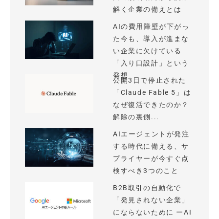
解く企業の備えとは
AIの費用障壁が下がっ
た今も、導入が進まな
い企業に欠けている
「入り口設計」という
発想
公開3日で停止された
「Claude Fable 5」は
なぜ復活できたのか？
解除の裏側...
AIエージェントが発注
する時代に備える、サ
プライヤーが今すぐ点
検すべき3つのこと
B2B取引の自動化で
「発見されない企業」
にならないために ーAI