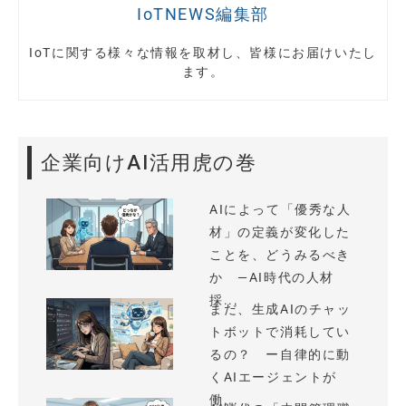
IoTNEWS編集部
IoTに関する様々な情報を取材し、皆様にお届けいたし
ます。
企業向けAI活用虎の巻
AIによって「優秀な人
材」の定義が変化した
ことを、どうみるべき
か —AI時代の人材
採...
まだ、生成AIのチャッ
トボットで消耗してい
るの？ ー自律的に動
くAIエージェントが
働...