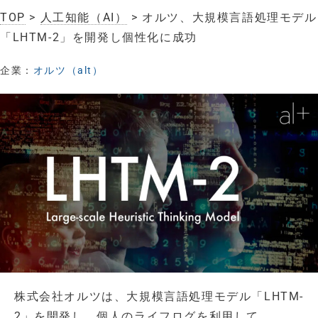
TOP
>
人工知能（AI）
> オルツ、大規模言語処理モデル
「LHTM-2」を開発し個性化に成功
企業：
オルツ（alt）
株式会社オルツは、大規模言語処理モデル「LHTM-
2」を開発し、個人のライフログを利用して