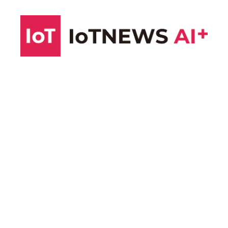
コ
ン
テ
ン
ツ
へ
ス
キ
ッ
プ