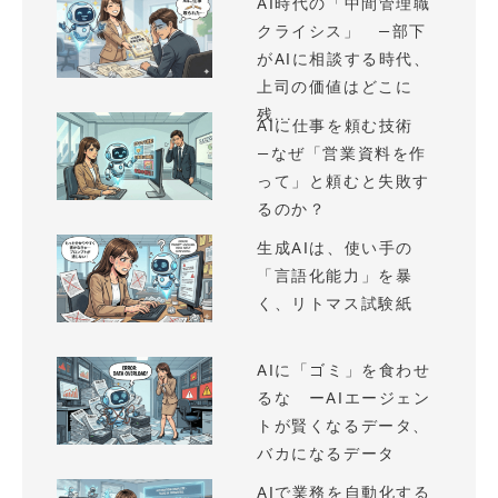
AI時代の「中間管理職
クライシス」 —部下
がAIに相談する時代、
上司の価値はどこに
残...
AIに仕事を頼む技術
—なぜ「営業資料を作
って」と頼むと失敗す
るのか？
生成AIは、使い手の
「言語化能力」を暴
く、リトマス試験紙
AIに「ゴミ」を食わせ
るな ーAIエージェン
トが賢くなるデータ、
バカになるデータ
AIで業務を自動化する