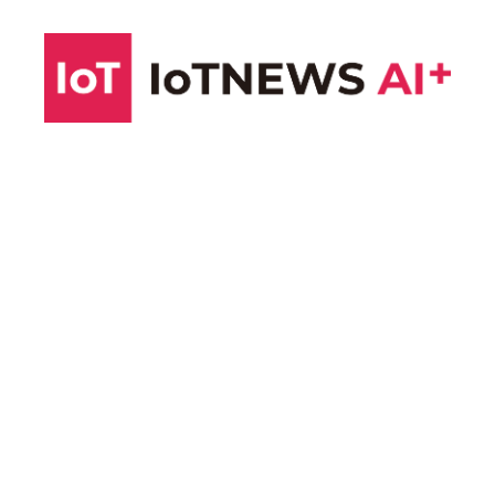
コ
ン
テ
ン
ツ
へ
ス
キ
ッ
プ