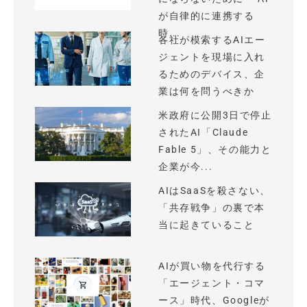
が自律的に連携する
時...
各社が模索するAIエー
ジェントを現場に入れ
るためのデバイス、企
業は何を問うべきか
米政府に公開3日で停止
されたAI「Claude
Fable 5」、その能力と
企業が今...
AIはSaaSを殺さない、
「共存戦争」の裏で本
当に起きていること
AIが買い物を代行する
「エージェント・コマ
ース」時代、Googleが