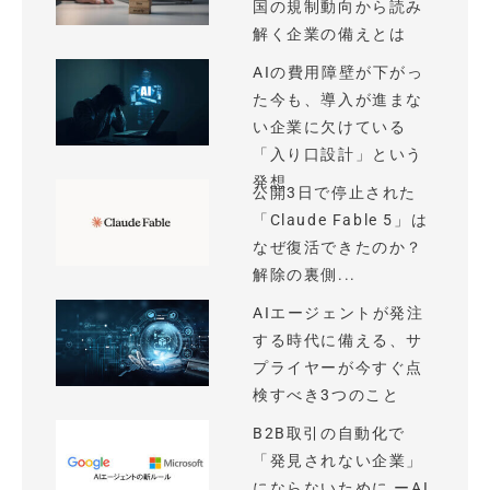
国の規制動向から読み
解く企業の備えとは
AIの費用障壁が下がっ
た今も、導入が進まな
い企業に欠けている
「入り口設計」という
発想
公開3日で停止された
「Claude Fable 5」は
なぜ復活できたのか？
解除の裏側...
AIエージェントが発注
する時代に備える、サ
プライヤーが今すぐ点
検すべき3つのこと
B2B取引の自動化で
「発見されない企業」
にならないために ーAI