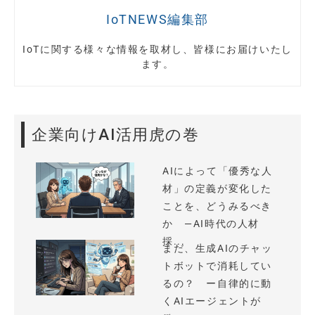
IoTNEWS編集部
IoTに関する様々な情報を取材し、皆様にお届けいたし
ます。
企業向けAI活用虎の巻
AIによって「優秀な人
材」の定義が変化した
ことを、どうみるべき
か —AI時代の人材
採...
まだ、生成AIのチャッ
トボットで消耗してい
るの？ ー自律的に動
くAIエージェントが