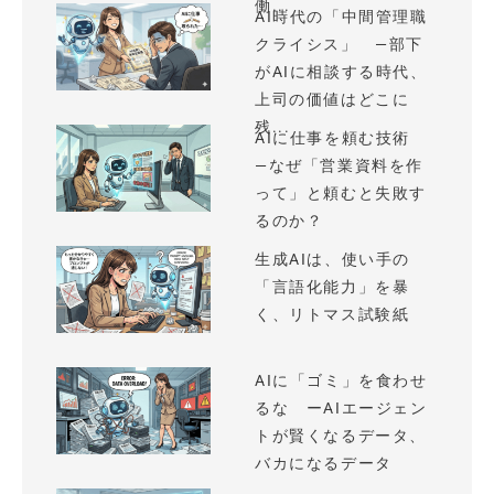
働...
AI時代の「中間管理職
クライシス」 —部下
がAIに相談する時代、
上司の価値はどこに
残...
AIに仕事を頼む技術
—なぜ「営業資料を作
って」と頼むと失敗す
るのか？
生成AIは、使い手の
「言語化能力」を暴
く、リトマス試験紙
AIに「ゴミ」を食わせ
るな ーAIエージェン
トが賢くなるデータ、
バカになるデータ