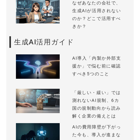
なぜあなたの会社で、
生成AIが活用されない
のか？どこで活用すべ
きか？
生成AI活用ガイド
AI導入「内製か外部支
援か」で悩む前に確認
すべき5つのこと
「厳しい・緩い」では
測れないAI規制、6カ
国の規制動向から読み
解く企業の備えとは
AIの費用障壁が下がっ
た今も、導入が進まな