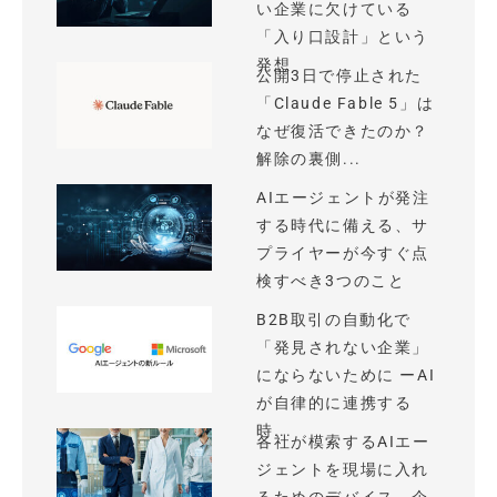
い企業に欠けている
「入り口設計」という
発想
公開3日で停止された
「Claude Fable 5」は
なぜ復活できたのか？
解除の裏側...
AIエージェントが発注
する時代に備える、サ
プライヤーが今すぐ点
検すべき3つのこと
B2B取引の自動化で
「発見されない企業」
にならないために ーAI
が自律的に連携する
時...
各社が模索するAIエー
ジェントを現場に入れ