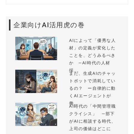
企業向けAI活用虎の巻
AIによって「優秀な人
材」の定義が変化した
ことを、どうみるべき
か —AI時代の人材
採...
まだ、生成AIのチャッ
トボットで消耗してい
るの？ ー自律的に動
くAIエージェントが
働...
AI時代の「中間管理職
クライシス」 —部下
がAIに相談する時代、
上司の価値はどこに