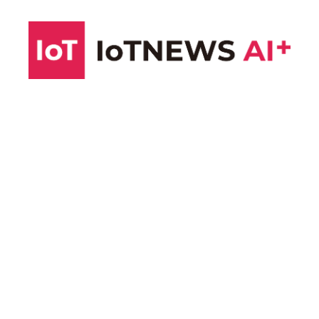
コ
ン
テ
ン
ツ
へ
ス
キ
ッ
プ