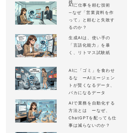
残...
AIに仕事を頼む技術
—なぜ「営業資料を作
って」と頼むと失敗す
るのか？
生成AIは、使い手の
「言語化能力」を暴
く、リトマス試験紙
AIに「ゴミ」を食わせ
るな ーAIエージェン
トが賢くなるデータ、
バカになるデータ
AIで業務を自動化する
方法とは ーなぜ、
ChatGPTを配っても仕
事は減らないのか？