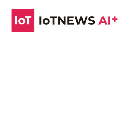
コ
ン
テ
ン
ツ
へ
ス
キ
ッ
プ