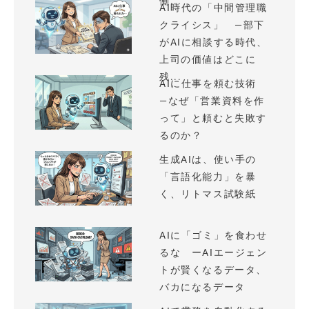
働...
AI時代の「中間管理職
クライシス」 —部下
がAIに相談する時代、
上司の価値はどこに
残...
AIに仕事を頼む技術
—なぜ「営業資料を作
って」と頼むと失敗す
るのか？
生成AIは、使い手の
「言語化能力」を暴
く、リトマス試験紙
AIに「ゴミ」を食わせ
るな ーAIエージェン
トが賢くなるデータ、
バカになるデータ