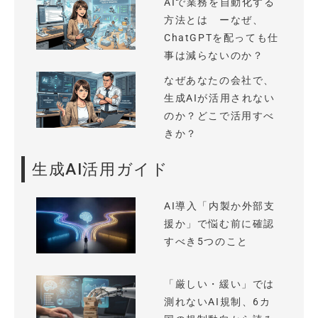
AIで業務を自動化する
方法とは ーなぜ、
ChatGPTを配っても仕
事は減らないのか？
なぜあなたの会社で、
生成AIが活用されない
のか？どこで活用すべ
きか？
生成AI活用ガイド
AI導入「内製か外部支
援か」で悩む前に確認
すべき5つのこと
「厳しい・緩い」では
測れないAI規制、6カ