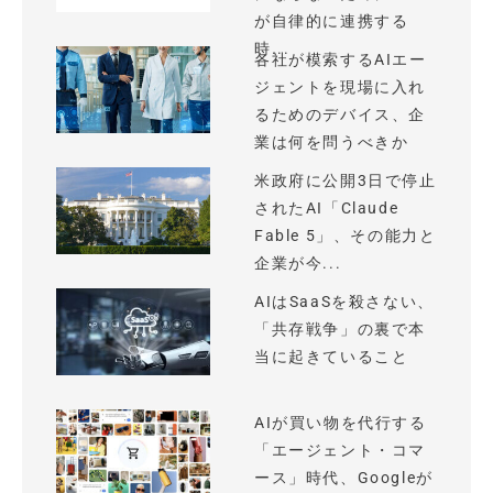
が自律的に連携する
時...
各社が模索するAIエー
ジェントを現場に入れ
るためのデバイス、企
業は何を問うべきか
米政府に公開3日で停止
されたAI「Claude
Fable 5」、その能力と
企業が今...
AIはSaaSを殺さない、
「共存戦争」の裏で本
当に起きていること
AIが買い物を代行する
「エージェント・コマ
ース」時代、Googleが