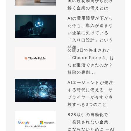
国の規制動向から読み
解く企業の備えとは
AIの費用障壁が下がっ
た今も、導入が進まな
い企業に欠けている
「入り口設計」という
発想
公開3日で停止された
「Claude Fable 5」は
なぜ復活できたのか？
解除の裏側...
AIエージェントが発注
する時代に備える、サ
プライヤーが今すぐ点
検すべき3つのこと
B2B取引の自動化で
「発見されない企業」
にならないために ーAI