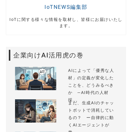
IoTNEWS編集部
IoTに関する様々な情報を取材し、皆様にお届けいたし
ます。
企業向けAI活用虎の巻
AIによって「優秀な人
材」の定義が変化した
ことを、どうみるべき
か —AI時代の人材
採...
まだ、生成AIのチャッ
トボットで消耗してい
るの？ ー自律的に動
くAIエージェントが