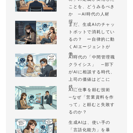
ことを、どうみるべき
か —AI時代の人材
採...
まだ、生成AIのチャッ
トボットで消耗してい
るの？ ー自律的に動
くAIエージェントが
働...
AI時代の「中間管理職
クライシス」 —部下
がAIに相談する時代、
上司の価値はどこに
残...
AIに仕事を頼む技術
—なぜ「営業資料を作
って」と頼むと失敗す
るのか？
生成AIは、使い手の
「言語化能力」を暴