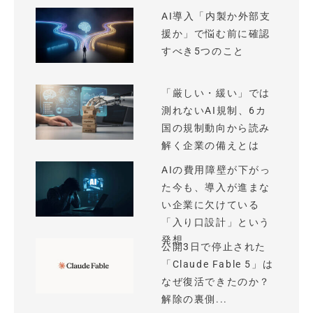
AI導入「内製か外部支
援か」で悩む前に確認
すべき5つのこと
「厳しい・緩い」では
測れないAI規制、6カ
国の規制動向から読み
解く企業の備えとは
AIの費用障壁が下がっ
た今も、導入が進まな
い企業に欠けている
「入り口設計」という
発想
公開3日で停止された
「Claude Fable 5」は
なぜ復活できたのか？
解除の裏側...