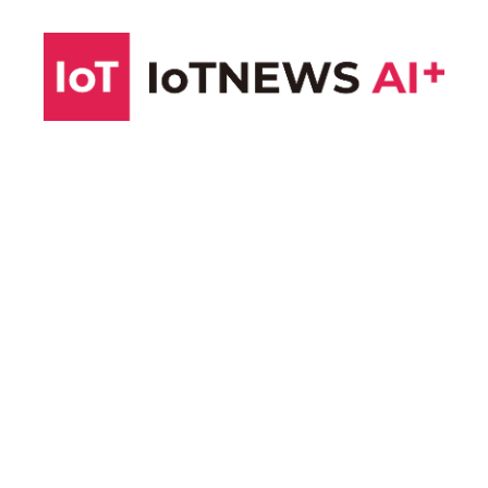
コ
ン
テ
ン
ツ
へ
ス
キ
ッ
プ