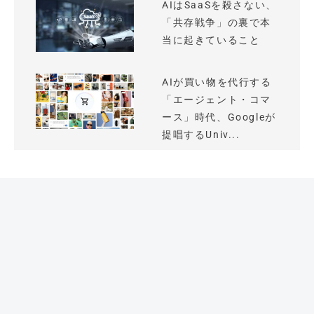
AIはSaaSを殺さない、
「共存戦争」の裏で本
当に起きていること
AIが買い物を代行する
「エージェント・コマ
ース」時代、Googleが
提唱するUniv...