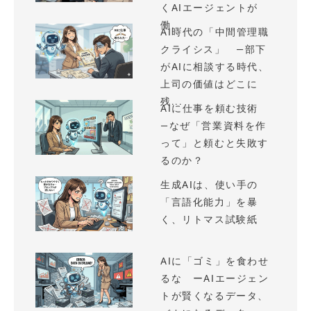
くAIエージェントが
働...
AI時代の「中間管理職
クライシス」 —部下
がAIに相談する時代、
上司の価値はどこに
残...
AIに仕事を頼む技術
—なぜ「営業資料を作
って」と頼むと失敗す
るのか？
生成AIは、使い手の
「言語化能力」を暴
く、リトマス試験紙
AIに「ゴミ」を食わせ
るな ーAIエージェン
トが賢くなるデータ、