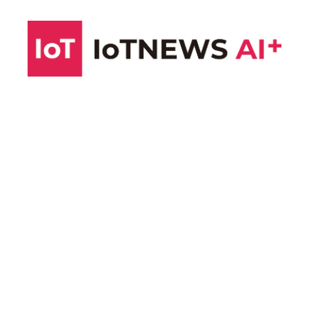
コ
ン
テ
ン
ツ
へ
ス
キ
ッ
プ