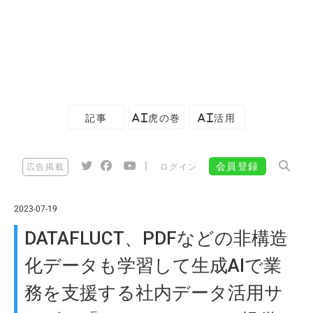
記事
AI虎の巻
AI活用
|
会員登録
広告掲載
ログイン
2023-07-19
DATAFLUCT、PDFなどの非構造
化データも学習して生成AIで業
務を支援する社内データ活用サ