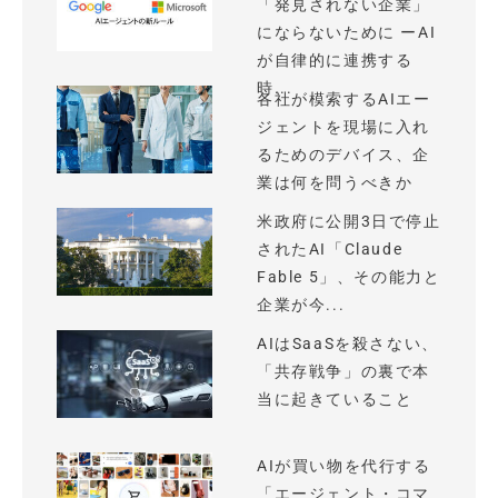
「発見されない企業」
にならないために ーAI
が自律的に連携する
時...
各社が模索するAIエー
ジェントを現場に入れ
るためのデバイス、企
業は何を問うべきか
米政府に公開3日で停止
されたAI「Claude
Fable 5」、その能力と
企業が今...
AIはSaaSを殺さない、
「共存戦争」の裏で本
当に起きていること
AIが買い物を代行する
「エージェント・コマ