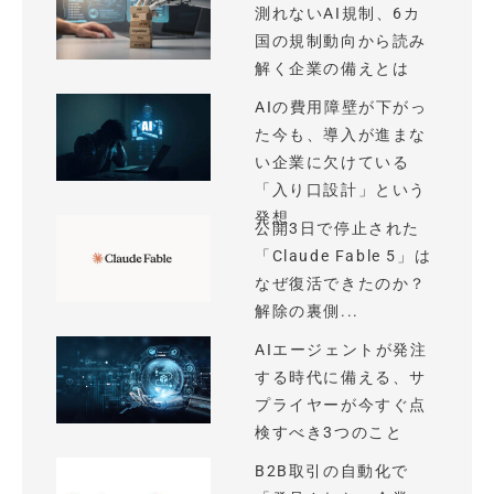
測れないAI規制、6カ
国の規制動向から読み
解く企業の備えとは
AIの費用障壁が下がっ
た今も、導入が進まな
い企業に欠けている
「入り口設計」という
発想
公開3日で停止された
「Claude Fable 5」は
なぜ復活できたのか？
解除の裏側...
AIエージェントが発注
する時代に備える、サ
プライヤーが今すぐ点
検すべき3つのこと
B2B取引の自動化で