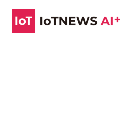
コ
ン
テ
ン
ツ
へ
ス
キ
ッ
プ