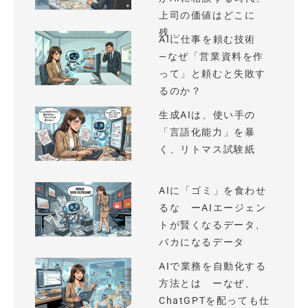
上司の価値はどこに
残...
AIに仕事を頼む技術
—なぜ「営業資料を作
って」と頼むと失敗す
るのか？
生成AIは、使い手の
「言語化能力」を暴
く、リトマス試験紙
AIに「ゴミ」を食わせ
るな ーAIエージェン
トが賢くなるデータ、
バカになるデータ
AIで業務を自動化する
方法とは ーなぜ、
ChatGPTを配っても仕