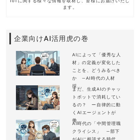
IoTに関する様々な情報を取材し、皆様にお届けいたし
ます。
企業向けAI活用虎の巻
AIによって「優秀な人
材」の定義が変化した
ことを、どうみるべき
か —AI時代の人材
採...
まだ、生成AIのチャッ
トボットで消耗してい
るの？ ー自律的に動
くAIエージェントが
働...
AI時代の「中間管理職
クライシス」 —部下
がAIに相談する時代、