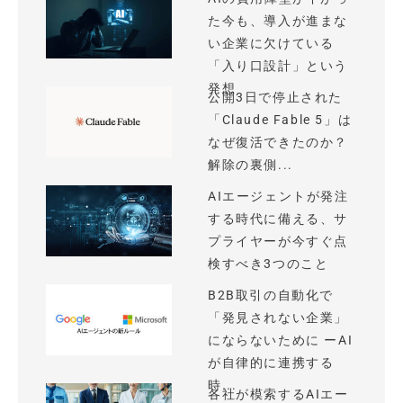
た今も、導入が進まな
い企業に欠けている
「入り口設計」という
発想
公開3日で停止された
「Claude Fable 5」は
なぜ復活できたのか？
解除の裏側...
AIエージェントが発注
する時代に備える、サ
プライヤーが今すぐ点
検すべき3つのこと
B2B取引の自動化で
「発見されない企業」
にならないために ーAI
が自律的に連携する
時...
各社が模索するAIエー