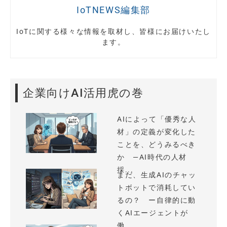
IoTNEWS編集部
IoTに関する様々な情報を取材し、皆様にお届けいたし
ます。
企業向けAI活用虎の巻
AIによって「優秀な人
材」の定義が変化した
ことを、どうみるべき
か —AI時代の人材
採...
まだ、生成AIのチャッ
トボットで消耗してい
るの？ ー自律的に動
くAIエージェントが
働...