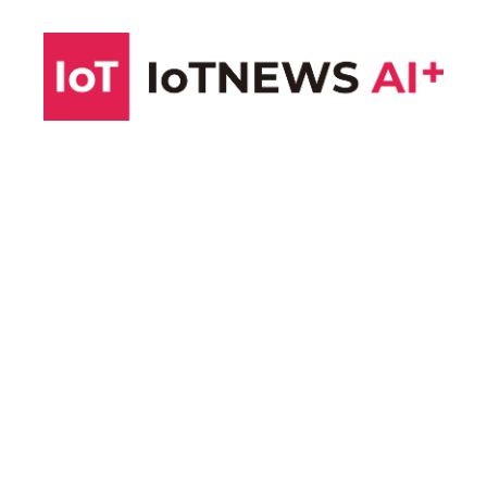
コ
ン
テ
ン
ツ
へ
ス
キ
ッ
プ