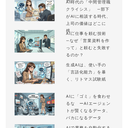
AI時代の「中間管理職
クライシス」 —部下
がAIに相談する時代、
上司の価値はどこに
残...
AIに仕事を頼む技術
—なぜ「営業資料を作
って」と頼むと失敗す
るのか？
生成AIは、使い手の
「言語化能力」を暴
く、リトマス試験紙
AIに「ゴミ」を食わせ
るな ーAIエージェン
トが賢くなるデータ、
バカになるデータ
AIで業務を自動化する