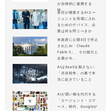
が自律的に連携する
時...
各社が模索するAIエー
ジェントを現場に入れ
るためのデバイス、企
業は何を問うべきか
米政府に公開3日で停止
されたAI「Claude
Fable 5」、その能力と
企業が今...
AIはSaaSを殺さない、
「共存戦争」の裏で本
当に起きていること
AIが買い物を代行する
「エージェント・コマ
ース」時代、Googleが