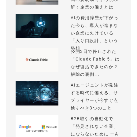
解く企業の備えとは
AIの費用障壁が下がっ
た今も、導入が進まな
い企業に欠けている
「入り口設計」という
発想
公開3日で停止された
「Claude Fable 5」は
なぜ復活できたのか？
解除の裏側...
AIエージェントが発注
する時代に備える、サ
プライヤーが今すぐ点
検すべき3つのこと
B2B取引の自動化で
「発見されない企業」
にならないために ーAI