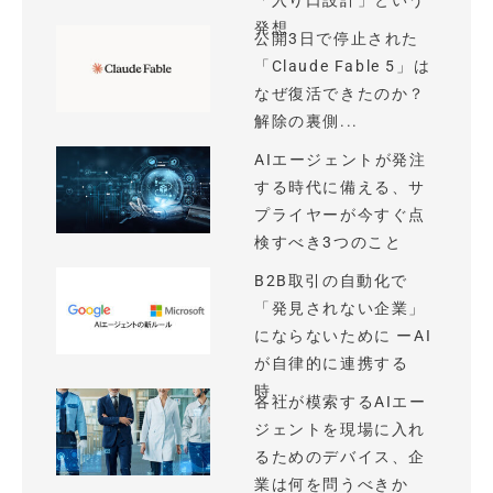
「入り口設計」という
発想
公開3日で停止された
「Claude Fable 5」は
なぜ復活できたのか？
解除の裏側...
AIエージェントが発注
する時代に備える、サ
プライヤーが今すぐ点
検すべき3つのこと
B2B取引の自動化で
「発見されない企業」
にならないために ーAI
が自律的に連携する
時...
各社が模索するAIエー
ジェントを現場に入れ
るためのデバイス、企
業は何を問うべきか