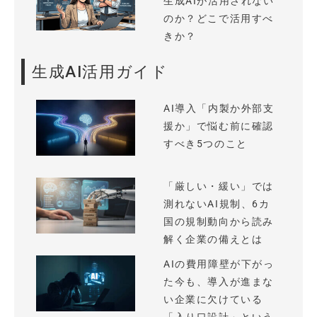
生成AIが活用されない
のか？どこで活用すべ
きか？
生成AI活用ガイド
AI導入「内製か外部支
援か」で悩む前に確認
すべき5つのこと
「厳しい・緩い」では
測れないAI規制、6カ
国の規制動向から読み
解く企業の備えとは
AIの費用障壁が下がっ
た今も、導入が進まな
い企業に欠けている