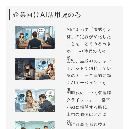
企業向けAI活用虎の巻
AIによって「優秀な人
材」の定義が変化した
ことを、どうみるべき
か —AI時代の人材
採...
まだ、生成AIのチャッ
トボットで消耗してい
るの？ ー自律的に動
くAIエージェントが
働...
AI時代の「中間管理職
クライシス」 —部下
がAIに相談する時代、
上司の価値はどこに
残...
AIに仕事を頼む技術