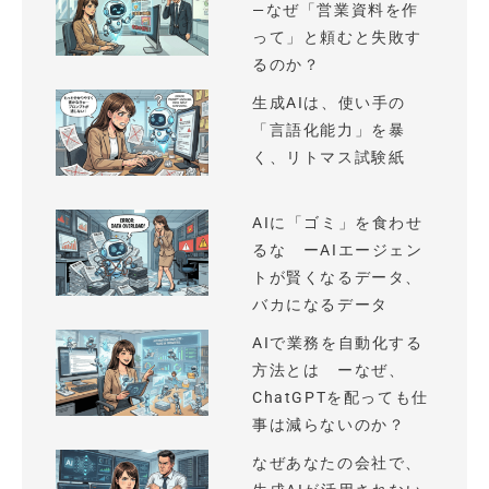
—なぜ「営業資料を作
って」と頼むと失敗す
るのか？
生成AIは、使い手の
「言語化能力」を暴
く、リトマス試験紙
AIに「ゴミ」を食わせ
るな ーAIエージェン
トが賢くなるデータ、
バカになるデータ
AIで業務を自動化する
方法とは ーなぜ、
ChatGPTを配っても仕
事は減らないのか？
なぜあなたの会社で、