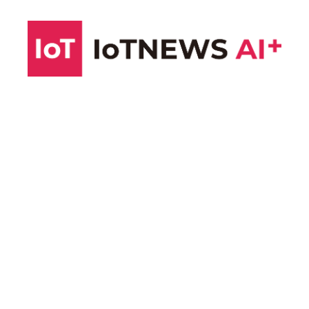
コ
ン
テ
ン
ツ
へ
ス
キ
ッ
プ