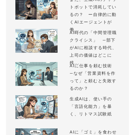
トボットで消耗してい
るの？ ー自律的に動
くAIエージェントが
働...
AI時代の「中間管理職
クライシス」 —部下
がAIに相談する時代、
上司の価値はどこに
残...
AIに仕事を頼む技術
—なぜ「営業資料を作
って」と頼むと失敗す
るのか？
生成AIは、使い手の
「言語化能力」を暴
く、リトマス試験紙
AIに「ゴミ」を食わせ