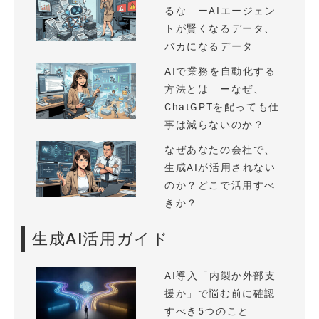
るな ーAIエージェン
トが賢くなるデータ、
バカになるデータ
AIで業務を自動化する
方法とは ーなぜ、
ChatGPTを配っても仕
事は減らないのか？
なぜあなたの会社で、
生成AIが活用されない
のか？どこで活用すべ
きか？
生成AI活用ガイド
AI導入「内製か外部支
援か」で悩む前に確認
すべき5つのこと