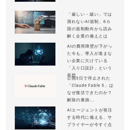
「厳しい・緩い」では
測れないAI規制、6カ
国の規制動向から読み
解く企業の備えとは
AIの費用障壁が下がっ
た今も、導入が進まな
い企業に欠けている
「入り口設計」という
発想
公開3日で停止された
「Claude Fable 5」は
なぜ復活できたのか？
解除の裏側...
AIエージェントが発注
する時代に備える、サ
プライヤーが今すぐ点