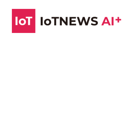
コ
ン
テ
ン
ツ
へ
ス
キ
ッ
プ