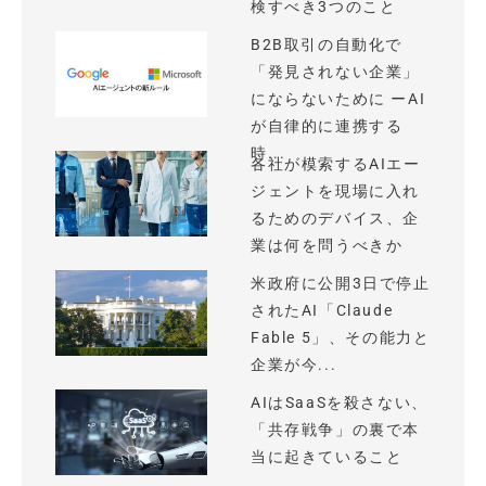
検すべき3つのこと
B2B取引の自動化で
「発見されない企業」
にならないために ーAI
が自律的に連携する
時...
各社が模索するAIエー
ジェントを現場に入れ
るためのデバイス、企
業は何を問うべきか
米政府に公開3日で停止
されたAI「Claude
Fable 5」、その能力と
企業が今...
AIはSaaSを殺さない、
「共存戦争」の裏で本
当に起きていること