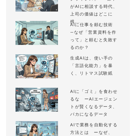
がAIに相談する時代、
上司の価値はどこに
残...
AIに仕事を頼む技術
—なぜ「営業資料を作
って」と頼むと失敗す
るのか？
生成AIは、使い手の
「言語化能力」を暴
く、リトマス試験紙
AIに「ゴミ」を食わせ
るな ーAIエージェン
トが賢くなるデータ、
バカになるデータ
AIで業務を自動化する
方法とは ーなぜ、