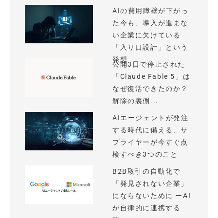
AIの費用障壁が下がっ
た今も、導入が進まな
い企業に欠けている
「入り口設計」という
発想
公開3日で停止された
「Claude Fable 5」は
なぜ復活できたのか？
解除の裏側...
AIエージェントが発注
する時代に備える、サ
プライヤーが今すぐ点
検すべき3つのこと
B2B取引の自動化で
「発見されない企業」
にならないために ーAI
が自律的に連携する