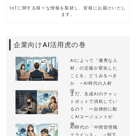
IoTに関する様々な情報を取材し、皆様にお届けいたし
ます。
企業向けAI活用虎の巻
AIによって「優秀な人
材」の定義が変化した
ことを、どうみるべき
か —AI時代の人材
採...
まだ、生成AIのチャッ
トボットで消耗してい
るの？ ー自律的に動
くAIエージェントが
働...
AI時代の「中間管理職
クライシス」 —部下