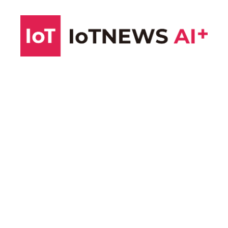
コ
ン
テ
ン
ツ
へ
ス
キ
ッ
プ