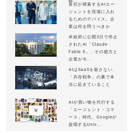
時...
各社が模索するAIエー
ジェントを現場に入れ
るためのデバイス、企
業は何を問うべきか
米政府に公開3日で停止
されたAI「Claude
Fable 5」、その能力と
企業が今...
AIはSaaSを殺さない、
「共存戦争」の裏で本
当に起きていること
AIが買い物を代行する
「エージェント・コマ
ース」時代、Googleが
提唱するUniv...