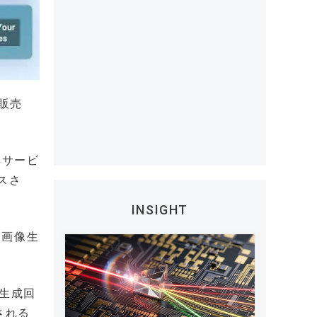
の販売
編集サービ
スさ
INSIGHT
ら画像生
画生成回
される