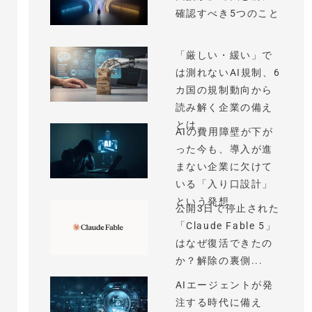
確認すべき5つのこと
「厳しい・緩い」で
は測れないAI規制、6
カ国の規制動向から
読み解く企業の備え
とは
AIの費用障壁が下が
った今も、導入が進
まない企業に欠けて
いる「入り口設計」
という発想
公開3日で停止された
「Claude Fable 5」
はなぜ復活できたの
か？解除の裏側...
AIエージェントが発
注する時代に備え