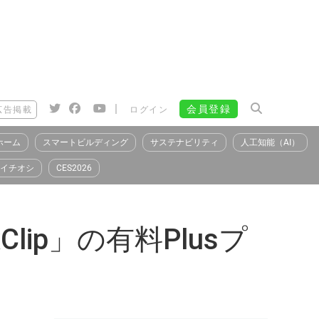
|
会員登録
広告掲載
ログイン
ホーム
スマートビルディング
サステナビリティ
人工知能（AI）
イチオシ
CES2026
ip」の有料Plusプ