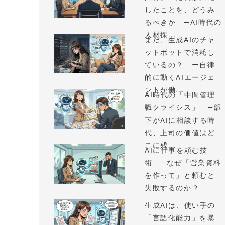
したことを、どうみ
るべきか —AI時代の
人材採...
まだ、生成AIのチャ
ットボットで消耗し
ているの？ ー自律
的に動くAIエージェ
ントが働...
AI時代の「中間管理
職クライシス」 —部
下がAIに相談する時
代、上司の価値はど
こに残...
AIに仕事を頼む技
術 —なぜ「営業資料
を作って」と頼むと
失敗するのか？
生成AIは、使い手の
「言語化能力」を暴