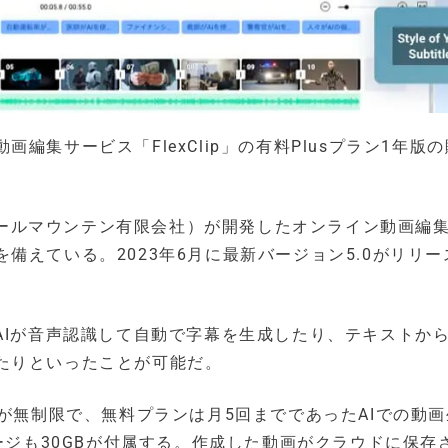
集サービス「FlexClip」の有料Plusプラン1年版
imited（パールマウンテン有限会社）が開発したオンライン動画
備えている。2023年6月に最新バージョン5.0がリリー
AIが音声認識して自動で字幕を生成したり、テキストか
たりといったことが可能だ。
さが無制限で、無料プランは月5回までであったAIでの動
レージも30GBが付属する。作成した動画がクラウドに保存