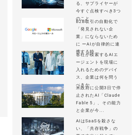
る、サプライヤーが
今すぐ点検すべき3つ
のこと
B2B取引の自動化で
「発見されない企
業」にならないため
に ーAIが自律的に連
携する時...
各社が模索するAIエ
ージェントを現場に
入れるためのデバイ
ス、企業は何を問う
べきか
米政府に公開3日で停
止されたAI「Claude
Fable 5」、その能力
と企業が今...
AIはSaaSを殺さな
い、「共存戦争」の