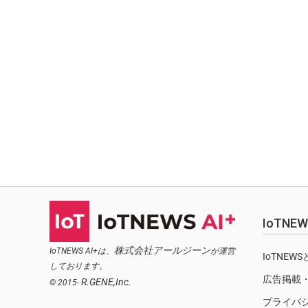
IoTN
株式会社アールジーン
IoTNEWS AI+は、
が運営
IoTNEW
しております。
広告掲載
R.GENE,Inc.
© 2015-
プライバ