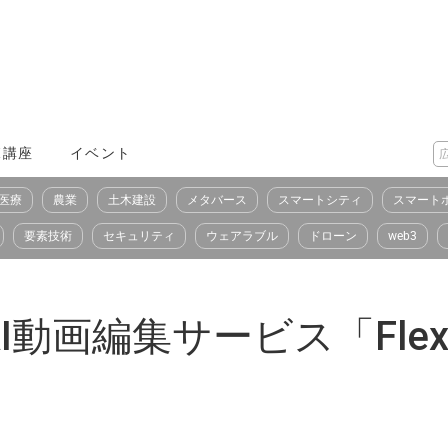
X講座
イベント
医療
農業
土木建設
メタバース
スマートシティ
スマート
要素技術
セキュリティ
ウェアラブル
ドローン
web3
画編集サービス「FlexCl