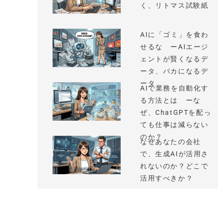
く、リトマス試験紙
AIに「ゴミ」を食わ
せるな ーAIエージ
ェントが賢くなるデ
ータ、バカになるデ
ータ
AIで業務を自動化す
る方法とは ーな
ぜ、ChatGPTを配っ
ても仕事は減らない
のか？
なぜあなたの会社
で、生成AIが活用さ
れないのか？どこで
活用すべきか？