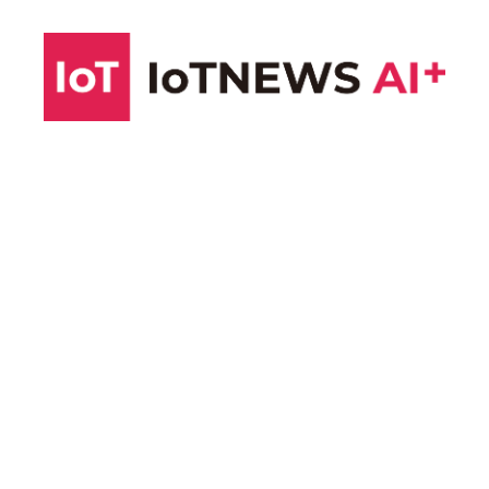
コ
ン
テ
ン
ツ
へ
ス
キ
ッ
プ