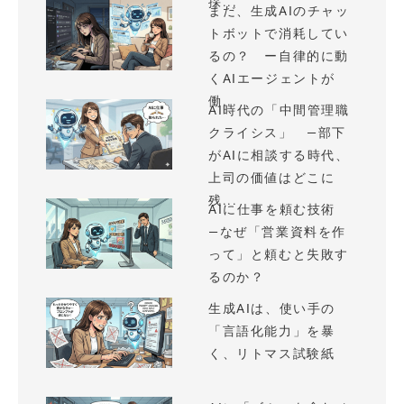
採...
まだ、生成AIのチャッ
トボットで消耗してい
るの？ ー自律的に動
くAIエージェントが
働...
AI時代の「中間管理職
クライシス」 —部下
がAIに相談する時代、
上司の価値はどこに
残...
AIに仕事を頼む技術
—なぜ「営業資料を作
って」と頼むと失敗す
るのか？
生成AIは、使い手の
「言語化能力」を暴
く、リトマス試験紙