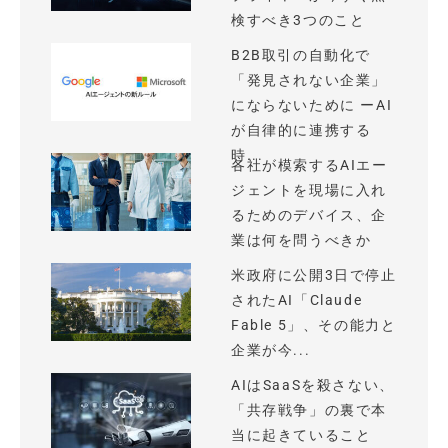
検すべき3つのこと
B2B取引の自動化で
「発見されない企業」
にならないために ーAI
が自律的に連携する
時...
各社が模索するAIエー
ジェントを現場に入れ
るためのデバイス、企
業は何を問うべきか
米政府に公開3日で停止
されたAI「Claude
Fable 5」、その能力と
企業が今...
AIはSaaSを殺さない、
「共存戦争」の裏で本
当に起きていること