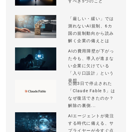
すべき5つのこと
「厳しい・緩い」では
測れないAI規制、6カ
国の規制動向から読み
解く企業の備えとは
AIの費用障壁が下がっ
た今も、導入が進まな
い企業に欠けている
「入り口設計」という
発想
公開3日で停止された
「Claude Fable 5」は
なぜ復活できたのか？
解除の裏側...
AIエージェントが発注
する時代に備える、サ
プライヤーが今すぐ点