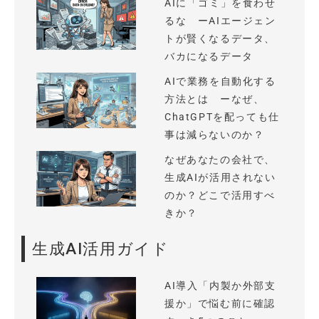
AIに「ゴミ」を食わせ
るな ーAIエージェン
トが賢くなるデータ、
バカになるデータ
AIで業務を自動化する
方法とは ーなぜ、
ChatGPTを配っても仕
事は減らないのか？
なぜあなたの会社で、
生成AIが活用されない
のか？どこで活用すべ
きか？
生成AI活用ガイド
AI導入「内製か外部支
援か」で悩む前に確認