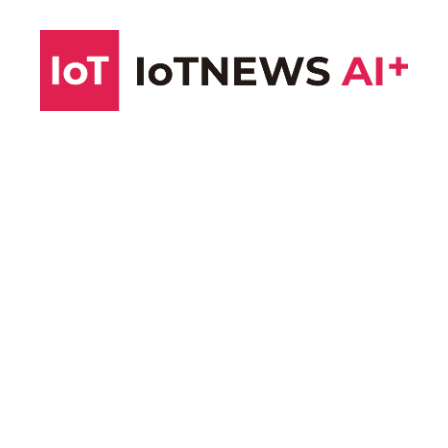
コ
ン
テ
ン
ツ
へ
ス
キ
ッ
プ