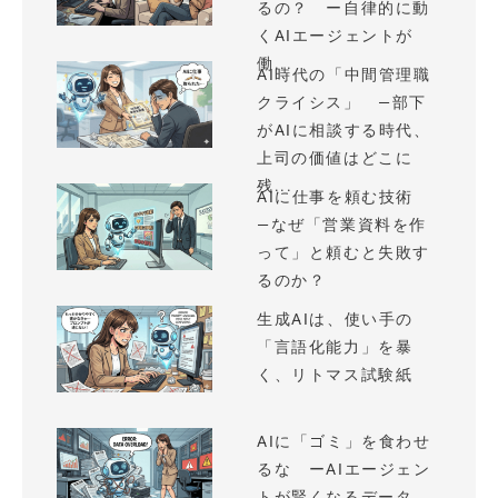
るの？ ー自律的に動
くAIエージェントが
働...
AI時代の「中間管理職
クライシス」 —部下
がAIに相談する時代、
上司の価値はどこに
残...
AIに仕事を頼む技術
—なぜ「営業資料を作
って」と頼むと失敗す
るのか？
生成AIは、使い手の
「言語化能力」を暴
く、リトマス試験紙
AIに「ゴミ」を食わせ
るな ーAIエージェン
トが賢くなるデータ、