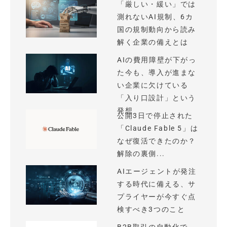
「厳しい・緩い」では
測れないAI規制、6カ
国の規制動向から読み
解く企業の備えとは
AIの費用障壁が下がっ
た今も、導入が進まな
い企業に欠けている
「入り口設計」という
発想
公開3日で停止された
「Claude Fable 5」は
なぜ復活できたのか？
解除の裏側...
AIエージェントが発注
する時代に備える、サ
プライヤーが今すぐ点
検すべき3つのこと