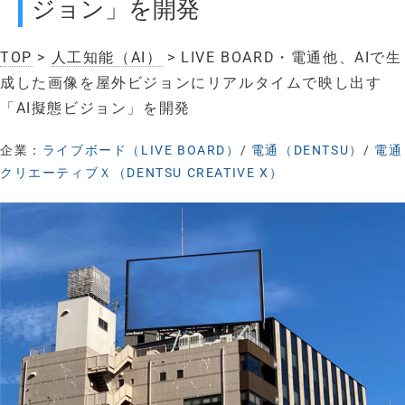
ジョン」を開発
TOP
>
人工知能（AI）
> LIVE BOARD・電通他、AIで生
成した画像を屋外ビジョンにリアルタイムで映し出す
「AI擬態ビジョン」を開発
企業：
ライブボード（LIVE BOARD）
/
電通（DENTSU）
/
電通
クリエーティブＸ（DENTSU CREATIVE X）