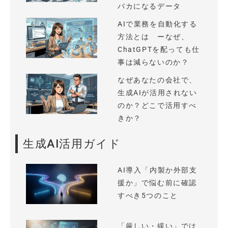
バカになるデータ
AIで業務を自動化する
方法とは ーなぜ、
ChatGPTを配っても仕
事は減らないのか？
なぜあなたの会社で、
生成AIが活用されない
のか？どこで活用すべ
きか？
生成AI活用ガイド
AI導入「内製か外部支
援か」で悩む前に確認
すべき5つのこと
「厳しい・緩い」では