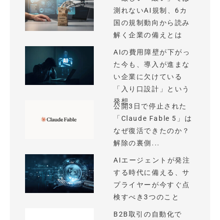
測れないAI規制、6カ
国の規制動向から読み
解く企業の備えとは
AIの費用障壁が下がっ
た今も、導入が進まな
い企業に欠けている
「入り口設計」という
発想
公開3日で停止された
「Claude Fable 5」は
なぜ復活できたのか？
解除の裏側...
AIエージェントが発注
する時代に備える、サ
プライヤーが今すぐ点
検すべき3つのこと
B2B取引の自動化で