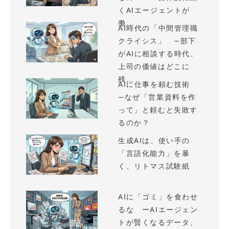
くAIエージェントが
働...
AI時代の「中間管理職
クライシス」 —部下
がAIに相談する時代、
上司の価値はどこに
残...
AIに仕事を頼む技術
—なぜ「営業資料を作
って」と頼むと失敗す
るのか？
生成AIは、使い手の
「言語化能力」を暴
く、リトマス試験紙
AIに「ゴミ」を食わせ
るな ーAIエージェン
トが賢くなるデータ、