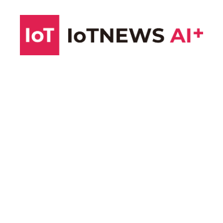
コ
ン
テ
ン
ツ
へ
ス
キ
ッ
プ