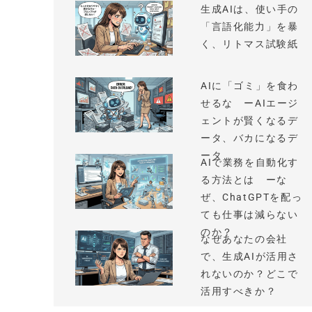
生成AIは、使い手の
「言語化能力」を暴
く、リトマス試験紙
AIに「ゴミ」を食わ
せるな ーAIエージ
ェントが賢くなるデ
ータ、バカになるデ
ータ
AIで業務を自動化す
る方法とは ーな
ぜ、ChatGPTを配っ
ても仕事は減らない
のか？
なぜあなたの会社
で、生成AIが活用さ
れないのか？どこで
活用すべきか？