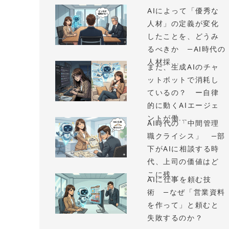
AIによって「優秀な
人材」の定義が変化
したことを、どうみ
るべきか —AI時代の
人材採...
まだ、生成AIのチャ
ットボットで消耗し
ているの？ ー自律
的に動くAIエージェ
ントが働...
AI時代の「中間管理
職クライシス」 —部
下がAIに相談する時
代、上司の価値はど
こに残...
AIに仕事を頼む技
術 —なぜ「営業資料
を作って」と頼むと
失敗するのか？