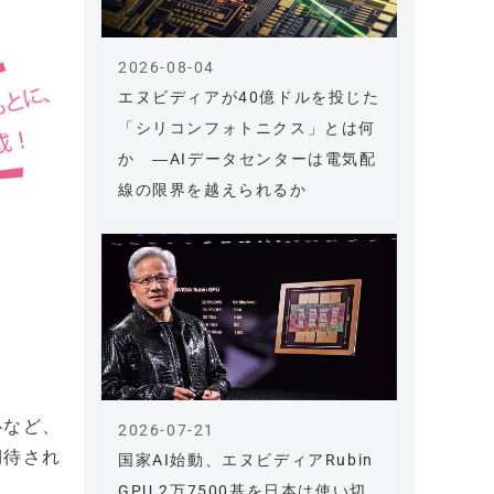
2026-08-04
エヌビディアが40億ドルを投じた
「シリコンフォトニクス」とは何
か ―AIデータセンターは電気配
線の限界を越えられるか
心など、
2026-07-21
期待され
国家AI始動、エヌビディアRubin
GPU 2万7500基を日本は使い切