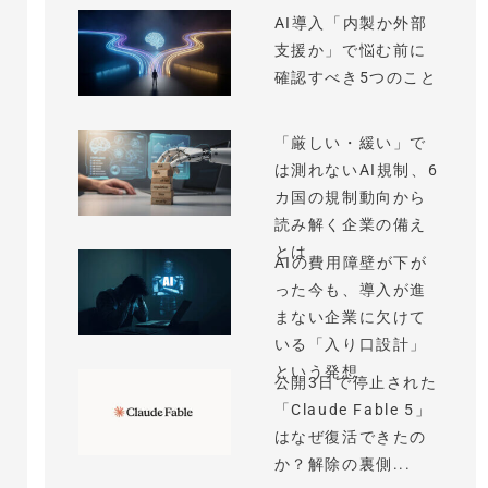
AI導入「内製か外部
支援か」で悩む前に
確認すべき5つのこと
「厳しい・緩い」で
は測れないAI規制、6
カ国の規制動向から
読み解く企業の備え
とは
AIの費用障壁が下が
った今も、導入が進
まない企業に欠けて
いる「入り口設計」
という発想
公開3日で停止された
「Claude Fable 5」
はなぜ復活できたの
か？解除の裏側...