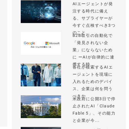
AIエージェントが発
注する時代に備え
る、サプライヤーが
今すぐ点検すべき3つ
のこと
B2B取引の自動化で
「発見されない企
業」にならないため
に ーAIが自律的に連
携する時...
各社が模索するAIエ
ージェントを現場に
入れるためのデバイ
ス、企業は何を問う
べきか
米政府に公開3日で停
止されたAI「Claude
Fable 5」、その能力
と企業が今...