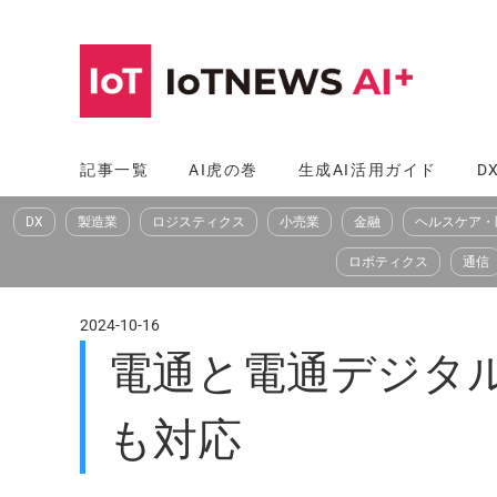
コ
ン
テ
ン
ツ
記事一覧
AI虎の巻
生成AI活用ガイド
D
へ
DX
製造業
ロジスティクス
小売業
金融
ヘルスケア・
ス
キ
ロボティクス
通信
ッ
プ
2024-10-16
電通と電通デジタル
も対応