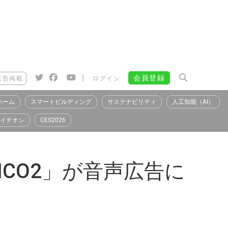
|
会員登録
広告掲載
ログイン
ホーム
スマートビルディング
サステナビリティ
人工知能（AI）
イチオシ
CES2026
ICO2」が音声広告に