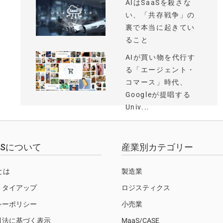
AIはSaaSを殺さな
い、「共存戦争」の
裏で本当に起きてい
ること
AIが買い物を代行す
る「エージェント・
コマース」時代、
Googleが提唱する
Univ...
EWSについて
産業別カテゴリー
Sとは
製造業
・タイアップ
ロジスティクス
シーポリシー
小売業
引法に基づく表示
MaaS/CASE