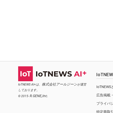
IoTN
株式会社アールジーン
IoTNEWS AI+は、
が運営
IoTNEW
しております。
広告掲載
R.GENE,Inc.
© 2015-
プライバ
特定商取