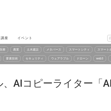
X講座
イベント
医療
農業
土木建設
メタバース
スマートシティ
スマート
要素技術
セキュリティ
ウェアラブル
ドローン
web3
、AIコピーライター「A