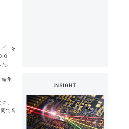
コピーを
IO
した。
、編集
INSIGHT
とに、
時間で音