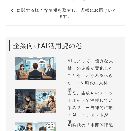
IoTに関する様々な情報を取材し、皆様にお届けいたし
ます。
企業向けAI活用虎の巻
AIによって「優秀な人
材」の定義が変化した
ことを、どうみるべき
か —AI時代の人材
採...
まだ、生成AIのチャッ
トボットで消耗してい
るの？ ー自律的に動
くAIエージェントが
働...
AI時代の「中間管理職