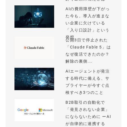
AIの費用障壁が下がっ
た今も、導入が進まな
い企業に欠けている
「入り口設計」という
発想
公開3日で停止された
「Claude Fable 5」は
なぜ復活できたのか？
解除の裏側...
AIエージェントが発注
する時代に備える、サ
プライヤーが今すぐ点
検すべき3つのこと
B2B取引の自動化で
「発見されない企業」
にならないために ーAI
が自律的に連携する