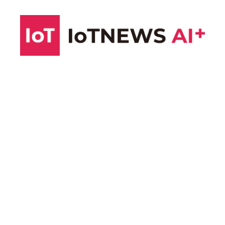
コ
ン
テ
ン
ツ
へ
ス
キ
ッ
プ