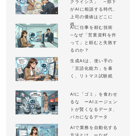
クライシス」 —部下
がAIに相談する時代、
上司の価値はどこに
残...
AIに仕事を頼む技術
—なぜ「営業資料を作
って」と頼むと失敗す
るのか？
生成AIは、使い手の
「言語化能力」を暴
く、リトマス試験紙
AIに「ゴミ」を食わせ
るな ーAIエージェン
トが賢くなるデータ、
バカになるデータ
AIで業務を自動化する
方法とは ーなぜ、