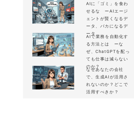
AIに「ゴミ」を食わ
せるな ーAIエージ
ェントが賢くなるデ
ータ、バカになるデ
ータ
AIで業務を自動化す
る方法とは ーな
ぜ、ChatGPTを配っ
ても仕事は減らない
のか？
なぜあなたの会社
で、生成AIが活用さ
れないのか？どこで
活用すべきか？