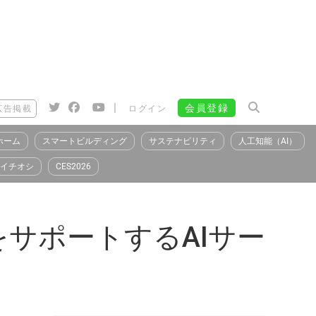
|
会員登録
広告掲載
ログイン
ホーム
スマートビルディング
サステナビリティ
人工知能（AI）
イチオシ
CES2026
サポートするAIサー