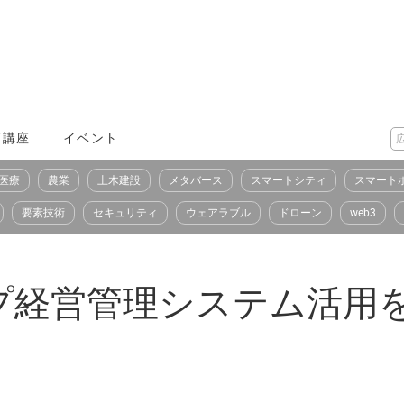
X講座
イベント
医療
農業
土木建設
メタバース
スマートシティ
スマート
要素技術
セキュリティ
ウェアラブル
ドローン
web3
プ経営管理システム活用を