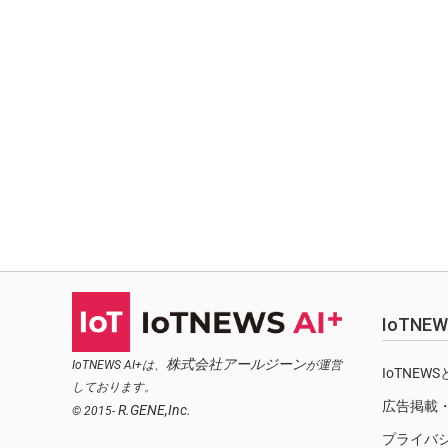
IoTN
株式会社アールジーン
IoTNEWS AI+は、
が運営
IoTNEW
しております。
広告掲載
R.GENE,Inc.
© 2015-
プライバ