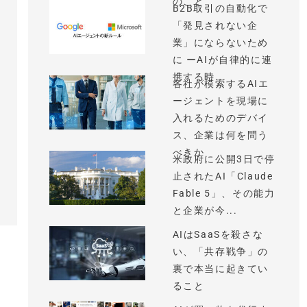
のこと
B2B取引の自動化で
「発見されない企
業」にならないため
に ーAIが自律的に連
携する時...
各社が模索するAIエ
ージェントを現場に
入れるためのデバイ
ス、企業は何を問う
べきか
米政府に公開3日で停
止されたAI「Claude
Fable 5」、その能力
と企業が今...
AIはSaaSを殺さな
い、「共存戦争」の
裏で本当に起きてい
ること