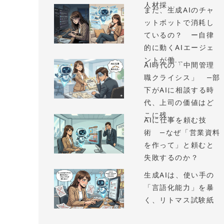
人材採...
まだ、生成AIのチャ
ットボットで消耗し
ているの？ ー自律
的に動くAIエージェ
ントが働...
AI時代の「中間管理
職クライシス」 —部
下がAIに相談する時
代、上司の価値はど
こに残...
AIに仕事を頼む技
術 —なぜ「営業資料
を作って」と頼むと
失敗するのか？
生成AIは、使い手の
「言語化能力」を暴
く、リトマス試験紙