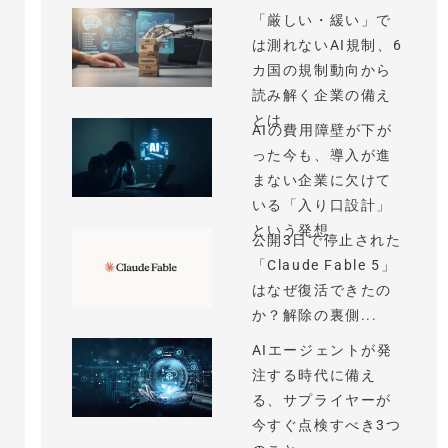
「厳しい・緩い」で
は測れないAI規制、6
カ国の規制動向から
読み解く企業の備え
とは
AIの費用障壁が下が
った今も、導入が進
まない企業に欠けて
いる「入り口設計」
という発想
公開3日で停止された
「Claude Fable 5」
はなぜ復活できたの
か？解除の裏側...
AIエージェントが発
注する時代に備え
る、サプライヤーが
今すぐ点検すべき3つ