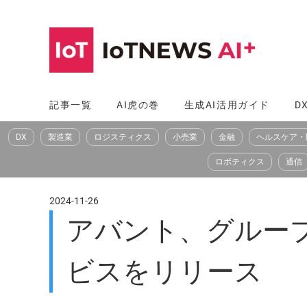
コ
ン
テ
ン
ツ
記事一覧
AI虎の巻
生成AI活用ガイド
D
へ
DX
製造業
ロジスティクス
小売業
金融
ヘルスケア・
ス
キ
ロボティクス
通信
ッ
プ
2024-11-26
アバント、グルー
ビスをリリース