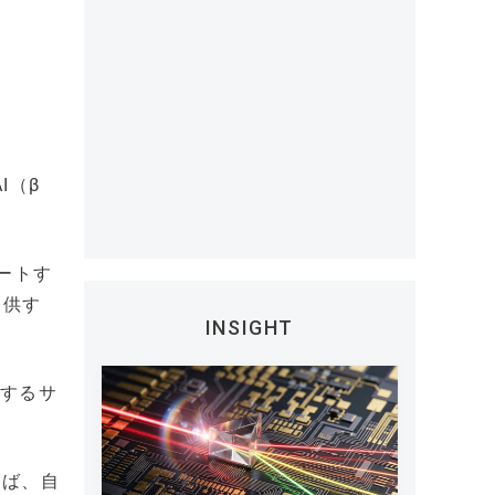
I（β
ポートす
提供す
INSIGHT
対するサ
えば、自