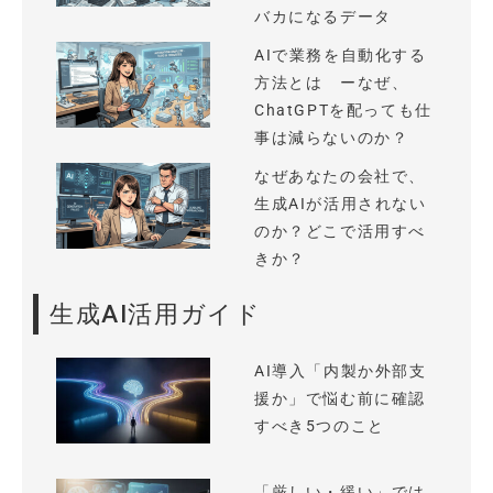
バカになるデータ
AIで業務を自動化する
方法とは ーなぜ、
ChatGPTを配っても仕
事は減らないのか？
なぜあなたの会社で、
生成AIが活用されない
のか？どこで活用すべ
きか？
生成AI活用ガイド
AI導入「内製か外部支
援か」で悩む前に確認
すべき5つのこと
「厳しい・緩い」では