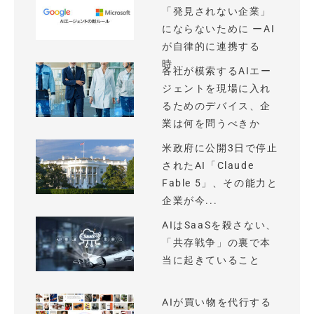
「発見されない企業」
にならないために ーAI
が自律的に連携する
時...
各社が模索するAIエー
ジェントを現場に入れ
るためのデバイス、企
業は何を問うべきか
米政府に公開3日で停止
されたAI「Claude
Fable 5」、その能力と
企業が今...
AIはSaaSを殺さない、
「共存戦争」の裏で本
当に起きていること
AIが買い物を代行する