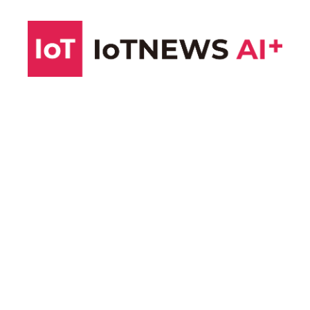
コ
ン
テ
ン
ツ
へ
ス
キ
ッ
プ