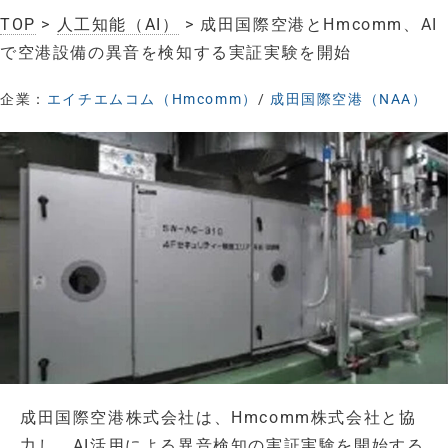
TOP
>
人工知能（AI）
> 成田国際空港とHmcomm、AI
で空港設備の異音を検知する実証実験を開始
企業：
エイチエムコム（Hmcomm）
/
成田国際空港（NAA）
成田国際空港株式会社は、Hmcomm株式会社と協
力し、AI活用による異音検知の実証実験を開始する