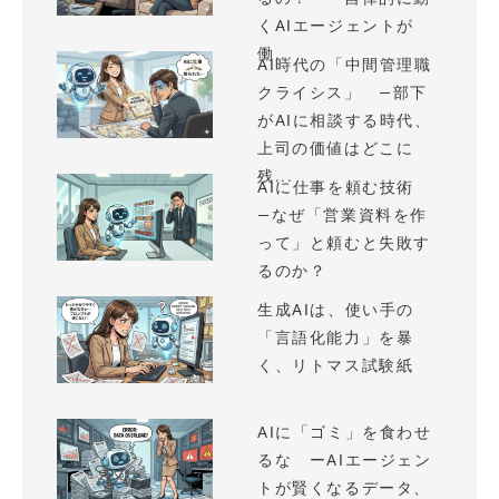
くAIエージェントが
働...
AI時代の「中間管理職
クライシス」 —部下
がAIに相談する時代、
上司の価値はどこに
残...
AIに仕事を頼む技術
—なぜ「営業資料を作
って」と頼むと失敗す
るのか？
生成AIは、使い手の
「言語化能力」を暴
く、リトマス試験紙
AIに「ゴミ」を食わせ
るな ーAIエージェン
トが賢くなるデータ、