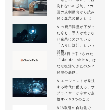
測れないAI規制、6カ
国の規制動向から読み
解く企業の備えとは
AIの費用障壁が下がっ
た今も、導入が進まな
い企業に欠けている
「入り口設計」という
発想
公開3日で停止された
「Claude Fable 5」は
なぜ復活できたのか？
解除の裏側...
AIエージェントが発注
する時代に備える、サ
プライヤーが今すぐ点
検すべき3つのこと
B2B取引の自動化で