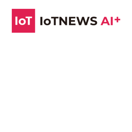
コ
ン
テ
ン
ツ
へ
ス
キ
ッ
プ