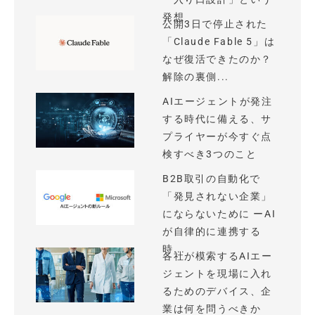
発想
公開3日で停止された
「Claude Fable 5」は
なぜ復活できたのか？
解除の裏側...
AIエージェントが発注
する時代に備える、サ
プライヤーが今すぐ点
検すべき3つのこと
B2B取引の自動化で
「発見されない企業」
にならないために ーAI
が自律的に連携する
時...
各社が模索するAIエー
ジェントを現場に入れ
るためのデバイス、企
業は何を問うべきか