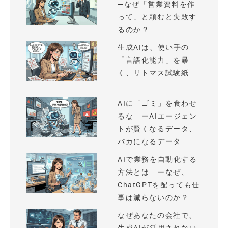
—なぜ「営業資料を作
って」と頼むと失敗す
るのか？
生成AIは、使い手の
「言語化能力」を暴
く、リトマス試験紙
AIに「ゴミ」を食わせ
るな ーAIエージェン
トが賢くなるデータ、
バカになるデータ
AIで業務を自動化する
方法とは ーなぜ、
ChatGPTを配っても仕
事は減らないのか？
なぜあなたの会社で、