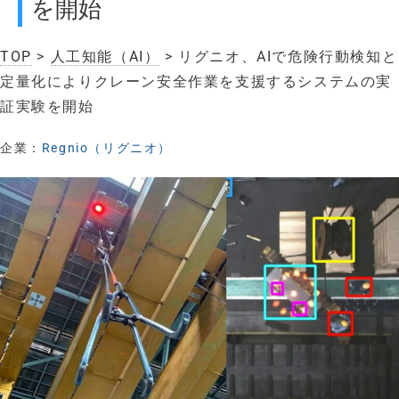
を開始
TOP
>
人工知能（AI）
> リグニオ、AIで危険行動検知と
定量化によりクレーン安全作業を支援するシステムの実
証実験を開始
企業：
Regnio（リグニオ）