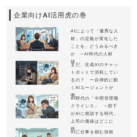
企業向けAI活用虎の巻
AIによって「優秀な人
材」の定義が変化した
ことを、どうみるべき
か —AI時代の人材
採...
まだ、生成AIのチャッ
トボットで消耗してい
るの？ ー自律的に動
くAIエージェントが
働...
AI時代の「中間管理職
クライシス」 —部下
がAIに相談する時代、
上司の価値はどこに
残...
AIに仕事を頼む技術