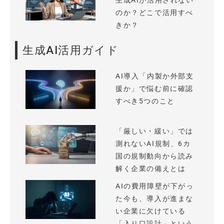
生成AIが活用されない
のか？どこで活用すべ
きか？
生成AI活用ガイド
AI導入「内製か外部支
援か」で悩む前に確認
すべき5つのこと
「厳しい・緩い」では
測れないAI規制、6カ
国の規制動向から読み
解く企業の備えとは
AIの費用障壁が下がっ
た今も、導入が進まな
い企業に欠けている
「入り口設計」という