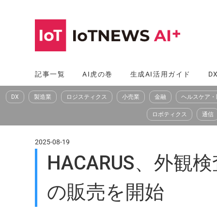
コ
ン
テ
ン
ツ
記事一覧
AI虎の巻
生成AI活用ガイド
D
へ
DX
製造業
ロジスティクス
小売業
金融
ヘルスケア・
ス
キ
ロボティクス
通信
ッ
プ
2025-08-19
HACARUS、外観検査
の販売を開始