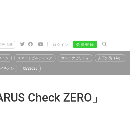
|
会員登録
広告掲載
ログイン
ホーム
スマートビルディング
サステナビリティ
人工知能（AI）
イチオシ
CES2026
S Check ZERO」