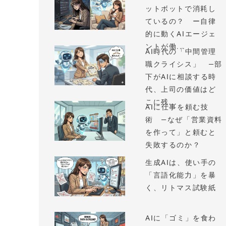
ットボットで消耗し
ているの？ ー自律
的に動くAIエージェ
ントが働...
AI時代の「中間管理
職クライシス」 —部
下がAIに相談する時
代、上司の価値はど
こに残...
AIに仕事を頼む技
術 —なぜ「営業資料
を作って」と頼むと
失敗するのか？
生成AIは、使い手の
「言語化能力」を暴
く、リトマス試験紙
AIに「ゴミ」を食わ