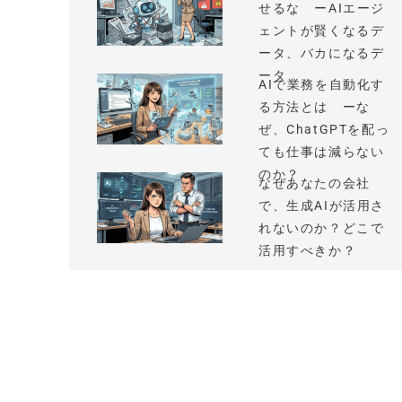
せるな ーAIエージ
ェントが賢くなるデ
ータ、バカになるデ
ータ
AIで業務を自動化す
る方法とは ーな
ぜ、ChatGPTを配っ
ても仕事は減らない
のか？
なぜあなたの会社
で、生成AIが活用さ
れないのか？どこで
活用すべきか？