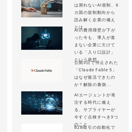
は測れないAI規制、6
カ国の規制動向から
読み解く企業の備え
とは
AIの費用障壁が下が
った今も、導入が進
まない企業に欠けて
いる「入り口設計」
という発想
公開3日で停止された
「Claude Fable 5」
はなぜ復活できたの
か？解除の裏側...
AIエージェントが発
注する時代に備え
る、サプライヤーが
今すぐ点検すべき3つ
のこと
B2B取引の自動化で