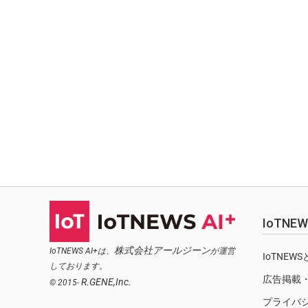
IoTN
株式会社アールジーン
IoTNEWS AI+は、
が運営
IoTNEW
しております。
広告掲載
R.GENE,Inc.
© 2015-
プライバ