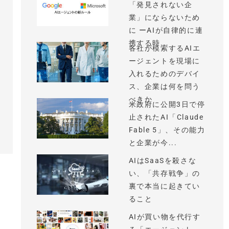
「発見されない企
業」にならないため
に ーAIが自律的に連
携する時...
各社が模索するAIエ
ージェントを現場に
入れるためのデバイ
ス、企業は何を問う
べきか
米政府に公開3日で停
止されたAI「Claude
Fable 5」、その能力
と企業が今...
AIはSaaSを殺さな
い、「共存戦争」の
裏で本当に起きてい
ること
AIが買い物を代行す