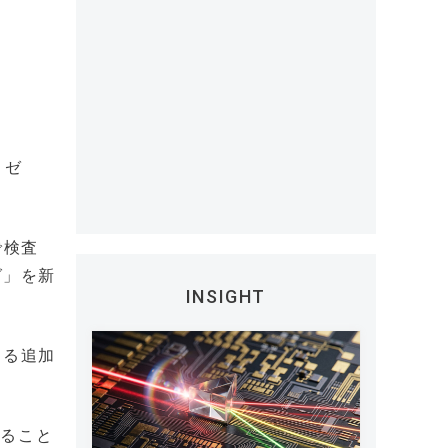
 ゼ
で検査
グ」を新
INSIGHT
よる追加
せること