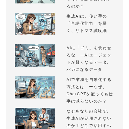
るのか？
生成AIは、使い手の
「言語化能力」を暴
く、リトマス試験紙
AIに「ゴミ」を食わせ
るな ーAIエージェン
トが賢くなるデータ、
バカになるデータ
AIで業務を自動化する
方法とは ーなぜ、
ChatGPTを配っても仕
事は減らないのか？
なぜあなたの会社で、
生成AIが活用されない
のか？どこで活用すべ