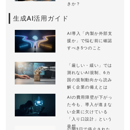
きか？
生成AI活用ガイド
AI導入「内製か外部支
援か」で悩む前に確認
すべき5つのこと
「厳しい・緩い」では
測れないAI規制、6カ
国の規制動向から読み
解く企業の備えとは
AIの費用障壁が下がっ
た今も、導入が進まな
い企業に欠けている
「入り口設計」という
発想
公開3日で停止された