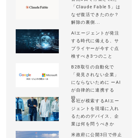
「Claude Fable 5」は
なぜ復活できたのか？
解除の裏側...
AIエージェントが発注
する時代に備える、サ
プライヤーが今すぐ点
検すべき3つのこと
B2B取引の自動化で
「発見されない企業」
にならないために ーAI
が自律的に連携する
時...
各社が模索するAIエー
ジェントを現場に入れ
るためのデバイス、企
業は何を問うべきか
米政府に公開3日で停止