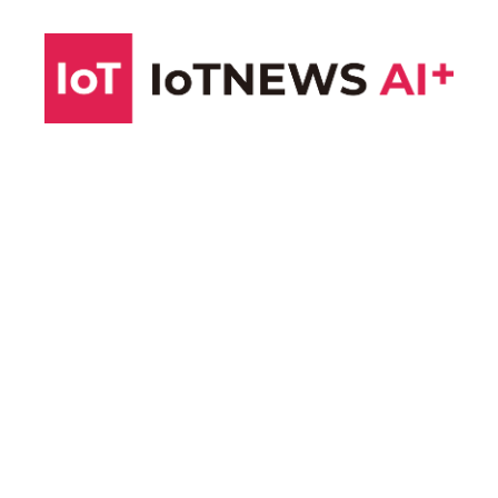
コ
ン
テ
ン
ツ
へ
ス
キ
ッ
プ