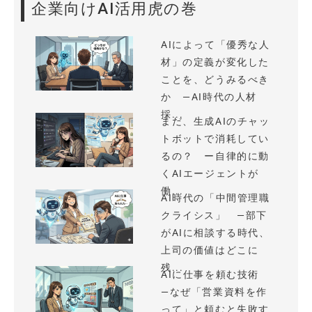
企業向けAI活用虎の巻
AIによって「優秀な人
材」の定義が変化した
ことを、どうみるべき
か —AI時代の人材
採...
まだ、生成AIのチャッ
トボットで消耗してい
るの？ ー自律的に動
くAIエージェントが
働...
AI時代の「中間管理職
クライシス」 —部下
がAIに相談する時代、
上司の価値はどこに
残...
AIに仕事を頼む技術
—なぜ「営業資料を作
って」と頼むと失敗す