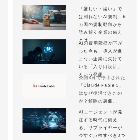
「厳しい・緩い」で
は測れないAI規制、6
カ国の規制動向から
読み解く企業の備え
とは
AIの費用障壁が下が
った今も、導入が進
まない企業に欠けて
いる「入り口設計」
という発想
公開3日で停止された
「Claude Fable 5」
はなぜ復活できたの
か？解除の裏側...
AIエージェントが発
注する時代に備え
る、サプライヤーが
今すぐ点検すべき3つ