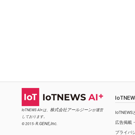
IoTN
株式会社アールジーン
IoTNEWS AI+は、
が運営
IoTNEW
しております。
広告掲載
R.GENE,Inc.
© 2015-
プライバ