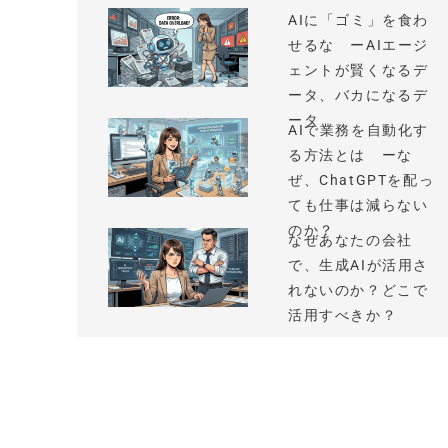
AIに「ゴミ」を食わ
せるな ーAIエージ
ェントが賢くなるデ
ータ、バカになるデ
ータ
AIで業務を自動化す
る方法とは ーな
ぜ、ChatGPTを配っ
ても仕事は減らない
のか？
なぜあなたの会社
で、生成AIが活用さ
れないのか？どこで
活用すべきか？