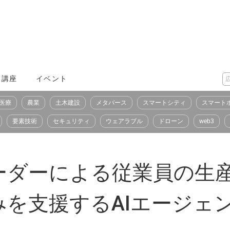
X講座
イベント
医療
農業
土木建設
メタバース
スマートシティ
スマート
要素技術
セキュリティ
ウェアラブル
ドローン
web3
ーダーによる従業員の生
を支援するAIエージェ