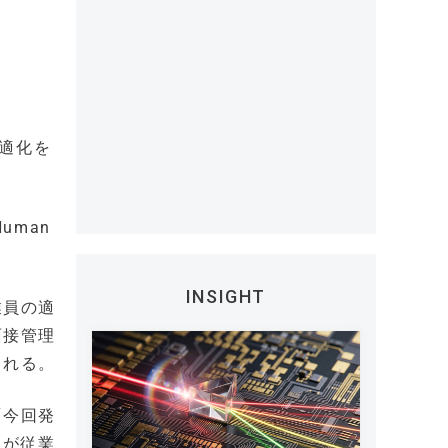
最適化を
Human
INSIGHT
業員の適
面接管理
される。
「今回発
ーが従業