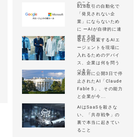
のこと
B2B取引の自動化で
「発見されない企
業」にならないため
に ーAIが自律的に連
携する時...
各社が模索するAIエ
ージェントを現場に
入れるためのデバイ
ス、企業は何を問う
べきか
米政府に公開3日で停
止されたAI「Claude
Fable 5」、その能力
と企業が今...
AIはSaaSを殺さな
い、「共存戦争」の
裏で本当に起きてい
ること