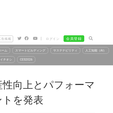
|
会員登録
広告掲載
ログイン
ホーム
スマートビルディング
サステナビリティ
人工知能（AI）
イチオシ
CES2026
産性向上とパフォーマ
ントを発表