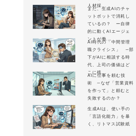
人材採...
まだ、生成AIのチャ
ットボットで消耗し
ているの？ ー自律
的に動くAIエージェ
ントが働...
AI時代の「中間管理
職クライシス」 —部
下がAIに相談する時
代、上司の価値はど
こに残...
AIに仕事を頼む技
術 —なぜ「営業資料
を作って」と頼むと
失敗するのか？
生成AIは、使い手の
「言語化能力」を暴
く、リトマス試験紙