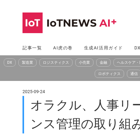
コ
ン
テ
ン
ツ
記事一覧
AI虎の巻
生成AI活用ガイド
D
へ
DX
製造業
ロジスティクス
小売業
金融
ヘルスケア・
ス
キ
ロボティクス
通信
ッ
プ
2025-09-24
オラクル、人事リ
ンス管理の取り組み