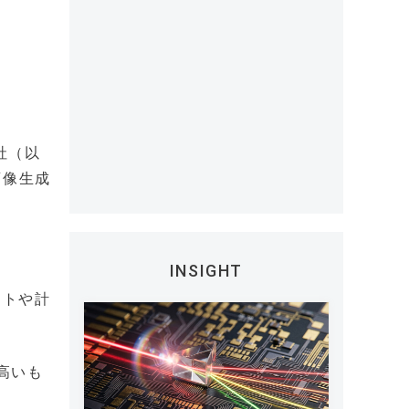
社（以
画像生成
INSIGHT
ストや計
高いも