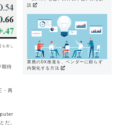
説
品質を表し
業務のDX推進を、ベンダーに頼らず
が期待
内製化する方法
正・再
puter
ことだ。