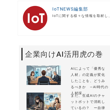
IoTNEWS編集部
IoTに関する様々な情報を取材
企業向けAI活用虎の巻
AIによって「優秀な
人材」の定義が変化
したことを、どうみ
るべきか —AI時代の
人材採...
まだ、生成AIのチャ
ットボットで消耗し
ているの？ ー自律