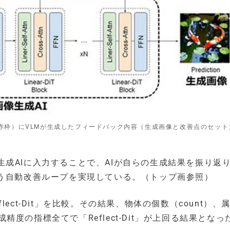
理部（赤枠）にVLMが生成したフィードバック内容（生成画像と改善点のセッ
成AIに入力することで、AIが自らの生成結果を振り返
いう自動改善ループを実現している。（トップ画参照）
flect-Dit」を比較。その結果、物体の個数（count）、
った生成精度の指標全てで「Reflect-Dit」が上回る結果となっ