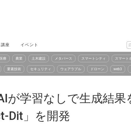
X講座
イベント
医療
農業
土木建設
メタバース
スマートシティ
スマート
要素技術
セキュリティ
ウェアラブル
ドローン
web3
AIが学習なしで生成結
t-Dit」を開発