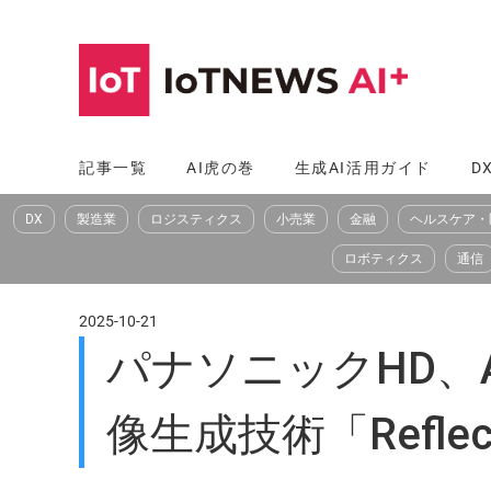
コ
ン
テ
ン
ツ
記事一覧
AI虎の巻
生成AI活用ガイド
D
へ
DX
製造業
ロジスティクス
小売業
金融
ヘルスケア・
ス
キ
ロボティクス
通信
ッ
プ
2025-10-21
パナソニックHD、
像生成技術「Reflec