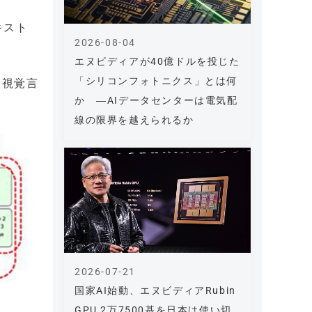
キスト
2026-08-04
エヌビディアが40億ドルを投じた
「シリコンフォトニクス」とは何
を視覚言
か ―AIデータセンターは電気配
線の限界を越えられるか
2026-07-21
国家AI始動、エヌビディアRubin
GPU 2万7500基を日本は使い切