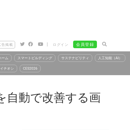
|
会員登録
広告掲載
ログイン
ホーム
スマートビルディング
サステナビリティ
人工知能（AI）
イチオシ
CES2026
果を自動で改善する画