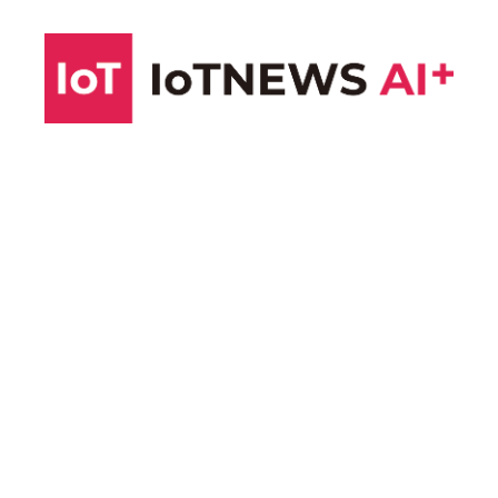
コ
ン
テ
ン
ツ
へ
ス
キ
ッ
プ