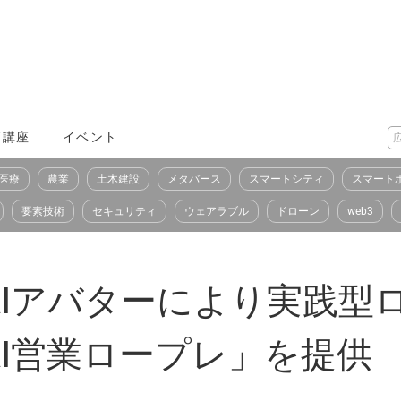
X講座
イベント
医療
農業
土木建設
メタバース
スマートシティ
スマート
要素技術
セキュリティ
ウェアラブル
ドローン
web3
AIアバターにより実践型
I営業ロープレ」を提供