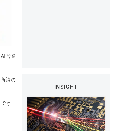
AI営業
、商談の
INSIGHT
定でき