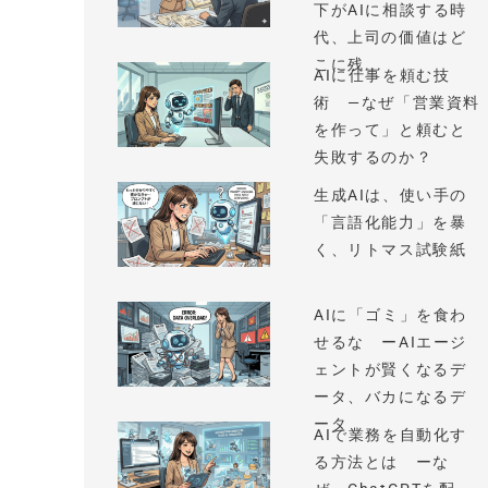
下がAIに相談する時
代、上司の価値はど
こに残...
AIに仕事を頼む技
術 —なぜ「営業資料
を作って」と頼むと
失敗するのか？
生成AIは、使い手の
「言語化能力」を暴
く、リトマス試験紙
AIに「ゴミ」を食わ
せるな ーAIエージ
ェントが賢くなるデ
ータ、バカになるデ
ータ
AIで業務を自動化す
る方法とは ーな