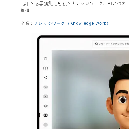
TOP
>
人工知能（AI）
> ナレッジワーク、AIアバ
提供
企業：
ナレッジワーク（Knowledge Work）