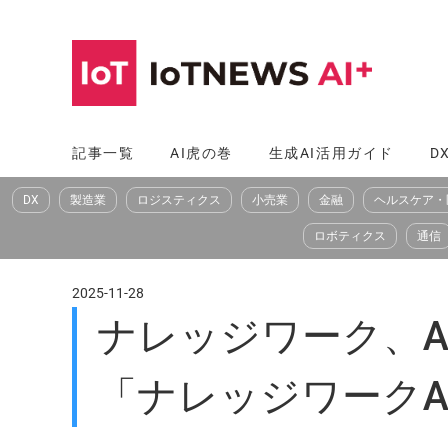
コ
ン
テ
ン
ツ
記事一覧
AI虎の巻
生成AI活用ガイド
D
へ
DX
製造業
ロジスティクス
小売業
金融
ヘルスケア・
ス
キ
ロボティクス
通信
ッ
プ
2025-11-28
ナレッジワーク、
「ナレッジワークA