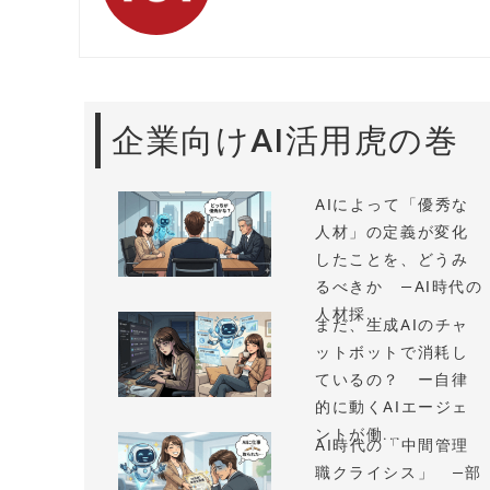
企業向けAI活用虎の巻
AIによって「優秀な
人材」の定義が変化
したことを、どうみ
るべきか —AI時代の
人材採...
まだ、生成AIのチャ
ットボットで消耗し
ているの？ ー自律
的に動くAIエージェ
ントが働...
AI時代の「中間管理
職クライシス」 —部