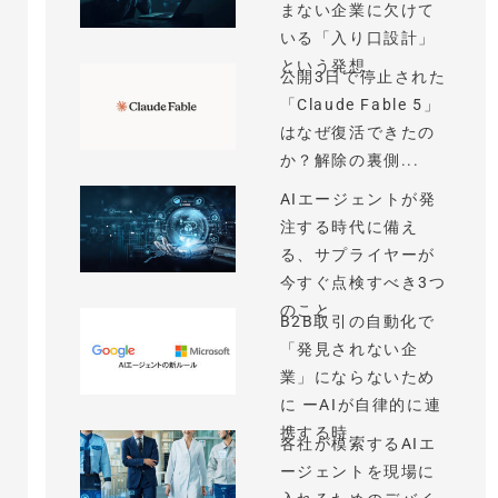
まない企業に欠けて
いる「入り口設計」
という発想
公開3日で停止された
「Claude Fable 5」
はなぜ復活できたの
か？解除の裏側...
AIエージェントが発
注する時代に備え
る、サプライヤーが
今すぐ点検すべき3つ
のこと
B2B取引の自動化で
「発見されない企
業」にならないため
に ーAIが自律的に連
携する時...
各社が模索するAIエ
ージェントを現場に