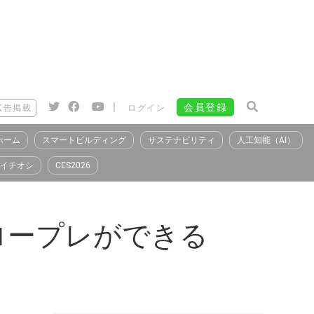
|
会員登録
広告掲載
ログイン
ホーム
スマートビルディング
サステナビリティ
人工知能（AI）
イチオシ
CES2026
ロープレができる