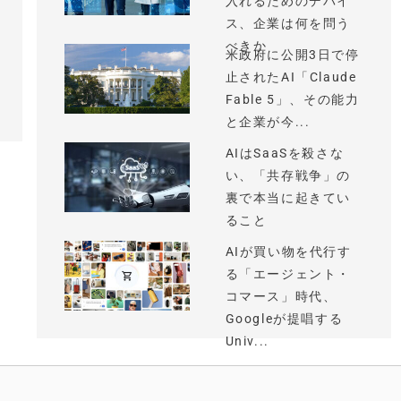
入れるためのデバイ
ス、企業は何を問う
べきか
米政府に公開3日で停
止されたAI「Claude
Fable 5」、その能力
と企業が今...
AIはSaaSを殺さな
い、「共存戦争」の
裏で本当に起きてい
ること
AIが買い物を代行す
る「エージェント・
コマース」時代、
Googleが提唱する
Univ...