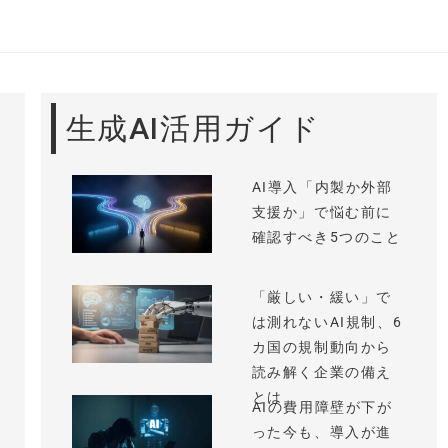
生成AI活用ガイド
AI導入「内製か外部
支援か」で悩む前に
確認すべき5つのこと
「厳しい・緩い」で
は測れないAI規制、6
カ国の規制動向から
読み解く企業の備え
とは
AIの費用障壁が下が
った今も、導入が進