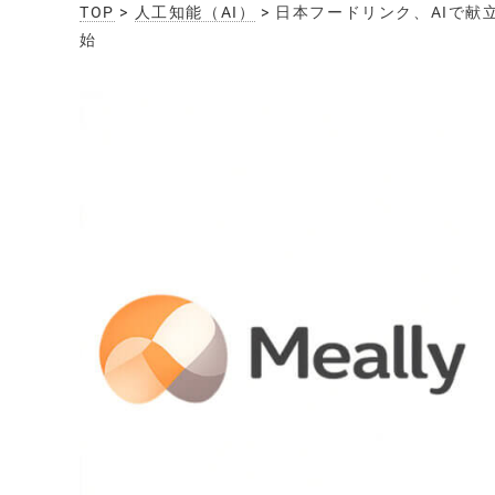
TOP
>
人工知能（AI）
> 日本フードリンク、AIで献
始