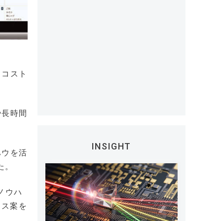
るコスト
や長時間
INSIGHT
ハウを活
た。
ノウハ
ース案を