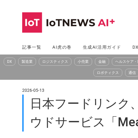
コ
ン
テ
ン
ツ
記事一覧
AI虎の巻
生成AI活用ガイド
D
へ
DX
製造業
ロジスティクス
小売業
金融
ヘルスケア・
ス
キ
ロボティクス
通信
ッ
プ
2026-05-13
日本フードリンク、
ウドサービス「Mea