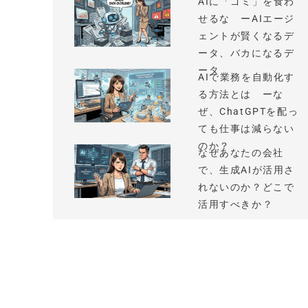
AIに「ゴミ」を食わ
せるな ーAIエージ
ェントが賢くなるデ
ータ、バカになるデ
ータ
AIで業務を自動化す
る方法とは ーな
ぜ、ChatGPTを配っ
ても仕事は減らない
のか？
なぜあなたの会社
で、生成AIが活用さ
れないのか？どこで
活用すべきか？