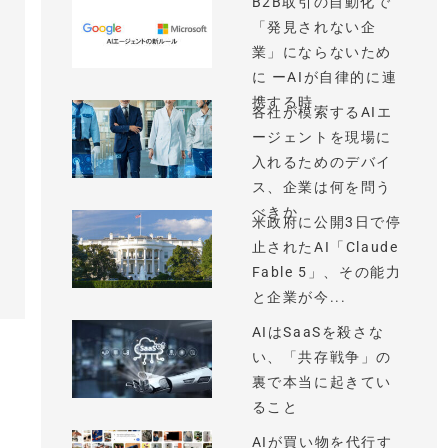
B2B取引の自動化で
「発見されない企
業」にならないため
に ーAIが自律的に連
携する時...
各社が模索するAIエ
ージェントを現場に
入れるためのデバイ
ス、企業は何を問う
べきか
米政府に公開3日で停
止されたAI「Claude
Fable 5」、その能力
と企業が今...
AIはSaaSを殺さな
い、「共存戦争」の
裏で本当に起きてい
ること
AIが買い物を代行す