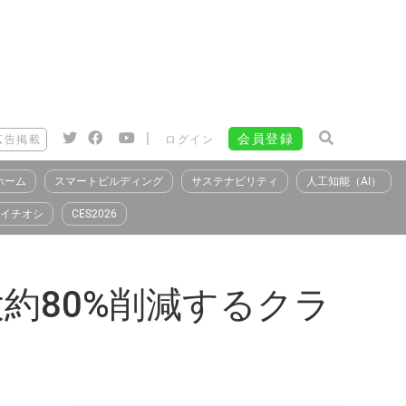
|
会員登録
広告掲載
ログイン
ホーム
スマートビルディング
サステナビリティ
人工知能（AI）
イチオシ
CES2026
約80%削減するクラ