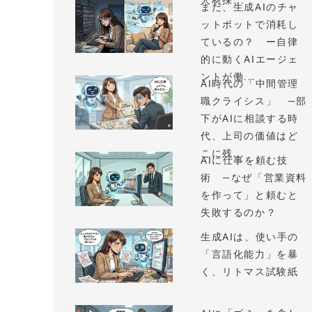
人材採...
まだ、生成AIのチャ
ットボットで消耗し
ているの？ ー自律
的に動くAIエージェ
ントが働...
AI時代の「中間管理
職クライシス」 —部
下がAIに相談する時
代、上司の価値はど
こに残...
AIに仕事を頼む技
術 —なぜ「営業資料
を作って」と頼むと
失敗するのか？
生成AIは、使い手の
「言語化能力」を暴
く、リトマス試験紙