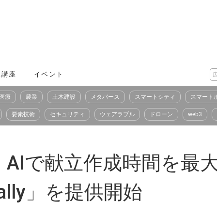
X講座
イベント
医療
農業
土木建設
メタバース
スマートシティ
スマート
要素技術
セキュリティ
ウェアラブル
ドローン
web3
AIで献立作成時間を最大
lly」を提供開始