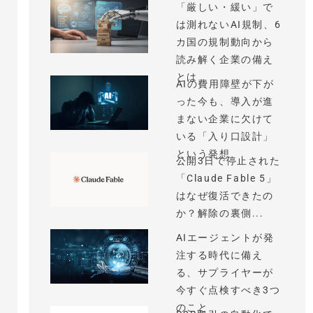
「厳しい・緩い」で
は測れないAI規制、6
カ国の規制動向から
読み解く企業の備え
とは
AIの費用障壁が下が
った今も、導入が進
まない企業に欠けて
いる「入り口設計」
という発想
公開3日で停止された
「Claude Fable 5」
はなぜ復活できたの
か？解除の裏側...
AIエージェントが発
注する時代に備え
る、サプライヤーが
今すぐ点検すべき3つ
のこと