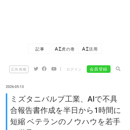
記事
AI虎の巻
AI活用
|
会員登録
広告掲載
ログイン
2026-05-13
ミズタニバルブ工業、AIで不具
合報告書作成を半日から1時間に
短縮 ベテランのノウハウを若手