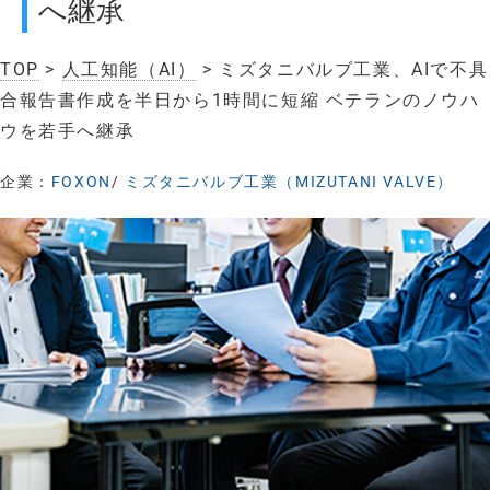
へ継承
TOP
>
人工知能（AI）
> ミズタニバルブ工業、AIで不具
合報告書作成を半日から1時間に短縮 ベテランのノウハ
ウを若手へ継承
企業：
FOXON
/
ミズタニバルブ工業（MIZUTANI VALVE）