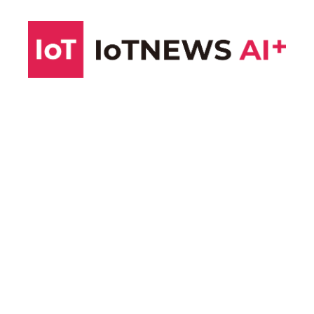
コ
ン
テ
ン
ツ
へ
ス
キ
ッ
プ