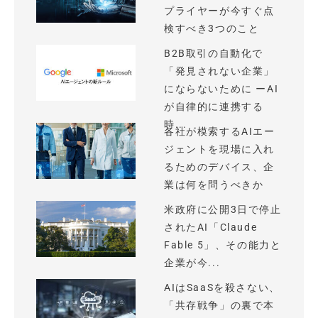
プライヤーが今すぐ点
検すべき3つのこと
B2B取引の自動化で
「発見されない企業」
にならないために ーAI
が自律的に連携する
時...
各社が模索するAIエー
ジェントを現場に入れ
るためのデバイス、企
業は何を問うべきか
米政府に公開3日で停止
されたAI「Claude
Fable 5」、その能力と
企業が今...
AIはSaaSを殺さない、
「共存戦争」の裏で本