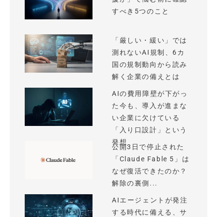
すべき5つのこと
「厳しい・緩い」では
測れないAI規制、6カ
国の規制動向から読み
解く企業の備えとは
AIの費用障壁が下がっ
た今も、導入が進まな
い企業に欠けている
「入り口設計」という
発想
公開3日で停止された
「Claude Fable 5」は
なぜ復活できたのか？
解除の裏側...
AIエージェントが発注
する時代に備える、サ