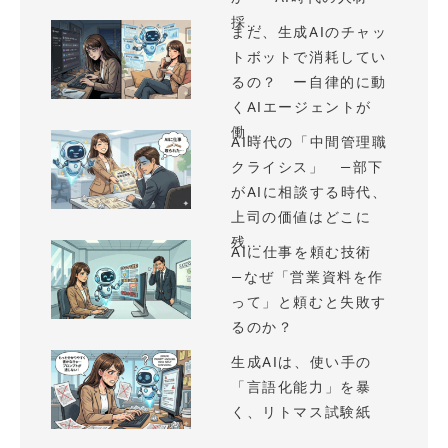
採...
まだ、生成AIのチャッ
トボットで消耗してい
るの？ ー自律的に動
くAIエージェントが
働...
AI時代の「中間管理職
クライシス」 —部下
がAIに相談する時代、
上司の価値はどこに
残...
AIに仕事を頼む技術
—なぜ「営業資料を作
って」と頼むと失敗す
るのか？
生成AIは、使い手の
「言語化能力」を暴
く、リトマス試験紙