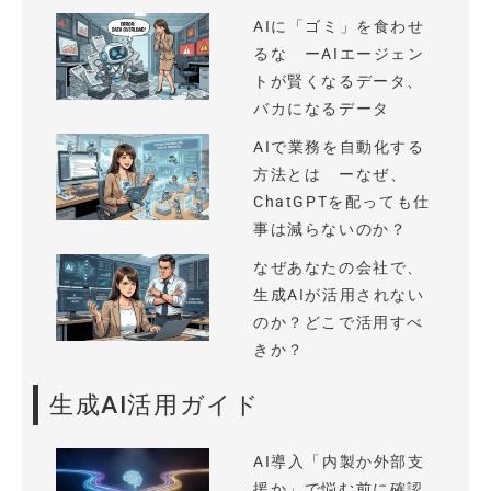
AIに「ゴミ」を食わせ
るな ーAIエージェン
トが賢くなるデータ、
バカになるデータ
AIで業務を自動化する
方法とは ーなぜ、
ChatGPTを配っても仕
事は減らないのか？
なぜあなたの会社で、
生成AIが活用されない
のか？どこで活用すべ
きか？
生成AI活用ガイド
AI導入「内製か外部支
援か」で悩む前に確認