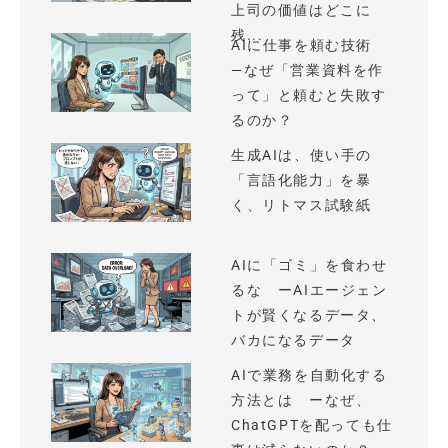
上司の価値はどこに
残...
AIに仕事を頼む技術
—なぜ「営業資料を作
って」と頼むと失敗す
るのか？
生成AIは、使い手の
「言語化能力」を暴
く、リトマス試験紙
AIに「ゴミ」を食わせ
るな ーAIエージェン
トが賢くなるデータ、
バカになるデータ
AIで業務を自動化する
方法とは ーなぜ、
ChatGPTを配っても仕