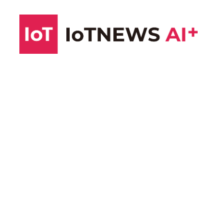
コ
ン
テ
ン
ツ
へ
ス
キ
ッ
プ