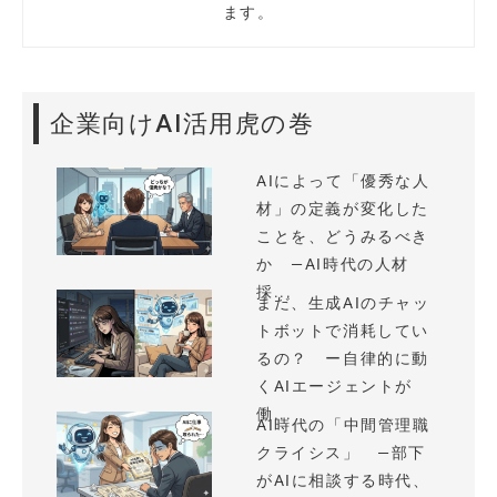
ます。
企業向けAI活用虎の巻
AIによって「優秀な人
材」の定義が変化した
ことを、どうみるべき
か —AI時代の人材
採...
まだ、生成AIのチャッ
トボットで消耗してい
るの？ ー自律的に動
くAIエージェントが
働...
AI時代の「中間管理職
クライシス」 —部下
がAIに相談する時代、