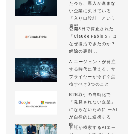
た今も、導入が進まな
い企業に欠けている
「入り口設計」という
発想
公開3日で停止された
「Claude Fable 5」は
なぜ復活できたのか？
解除の裏側...
AIエージェントが発注
する時代に備える、サ
プライヤーが今すぐ点
検すべき3つのこと
B2B取引の自動化で
「発見されない企業」
にならないために ーAI
が自律的に連携する
時...
各社が模索するAIエー