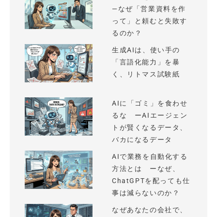
—なぜ「営業資料を作
って」と頼むと失敗す
るのか？
生成AIは、使い手の
「言語化能力」を暴
く、リトマス試験紙
AIに「ゴミ」を食わせ
るな ーAIエージェン
トが賢くなるデータ、
バカになるデータ
AIで業務を自動化する
方法とは ーなぜ、
ChatGPTを配っても仕
事は減らないのか？
なぜあなたの会社で、