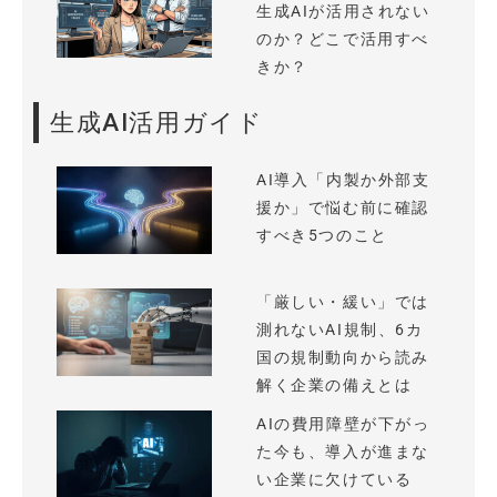
生成AIが活用されない
のか？どこで活用すべ
きか？
生成AI活用ガイド
AI導入「内製か外部支
援か」で悩む前に確認
すべき5つのこと
「厳しい・緩い」では
測れないAI規制、6カ
国の規制動向から読み
解く企業の備えとは
AIの費用障壁が下がっ
た今も、導入が進まな
い企業に欠けている