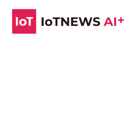
コ
ン
テ
ン
ツ
へ
ス
キ
ッ
プ