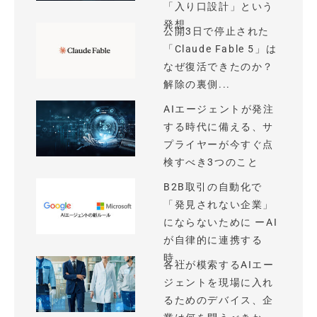
「入り口設計」という
発想
公開3日で停止された
「Claude Fable 5」は
なぜ復活できたのか？
解除の裏側...
AIエージェントが発注
する時代に備える、サ
プライヤーが今すぐ点
検すべき3つのこと
B2B取引の自動化で
「発見されない企業」
にならないために ーAI
が自律的に連携する
時...
各社が模索するAIエー
ジェントを現場に入れ
るためのデバイス、企