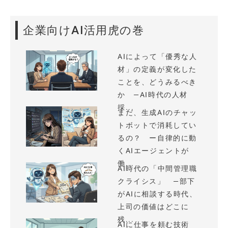
企業向けAI活用虎の巻
AIによって「優秀な人
材」の定義が変化した
ことを、どうみるべき
か —AI時代の人材
採...
まだ、生成AIのチャッ
トボットで消耗してい
るの？ ー自律的に動
くAIエージェントが
働...
AI時代の「中間管理職
クライシス」 —部下
がAIに相談する時代、
上司の価値はどこに
残...
AIに仕事を頼む技術