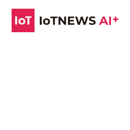
コ
ン
テ
ン
ツ
へ
ス
キ
ッ
プ