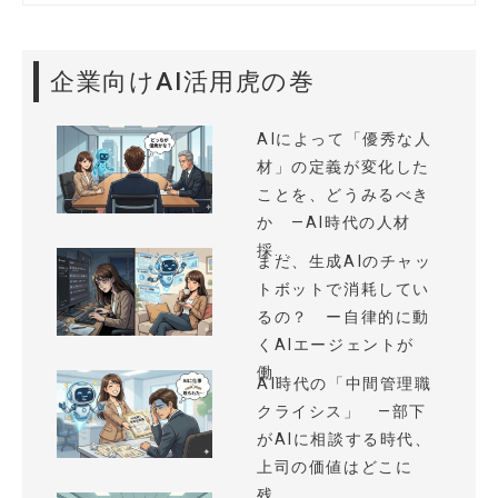
企業向けAI活用虎の巻
AIによって「優秀な人
材」の定義が変化した
ことを、どうみるべき
か —AI時代の人材
採...
まだ、生成AIのチャッ
トボットで消耗してい
るの？ ー自律的に動
くAIエージェントが
働...
AI時代の「中間管理職
クライシス」 —部下
がAIに相談する時代、
上司の価値はどこに
残...