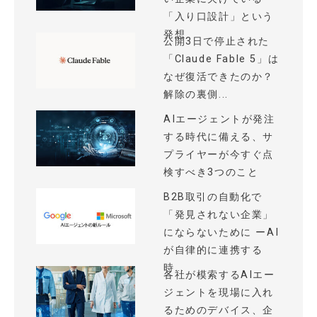
「入り口設計」という
発想
公開3日で停止された
「Claude Fable 5」は
なぜ復活できたのか？
解除の裏側...
AIエージェントが発注
する時代に備える、サ
プライヤーが今すぐ点
検すべき3つのこと
B2B取引の自動化で
「発見されない企業」
にならないために ーAI
が自律的に連携する
時...
各社が模索するAIエー
ジェントを現場に入れ
るためのデバイス、企