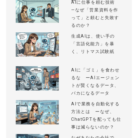
AIに仕事を頼む技術
—なぜ「営業資料を作
って」と頼むと失敗す
るのか？
生成AIは、使い手の
「言語化能力」を暴
く、リトマス試験紙
AIに「ゴミ」を食わせ
るな ーAIエージェン
トが賢くなるデータ、
バカになるデータ
AIで業務を自動化する
方法とは ーなぜ、
ChatGPTを配っても仕
事は減らないのか？
なぜあなたの会社で、