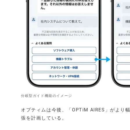
分岐型ガイド機能のイメージ
オプティムは今後、「OPTiM AIRES」が
張を計画している。