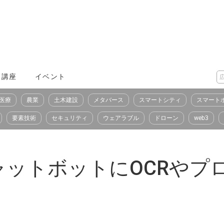
X講座
イベント
医療
農業
土木建設
メタバース
スマートシティ
スマート
要素技術
セキュリティ
ウェアラブル
ドローン
web3
ャットボットにOCRやプ