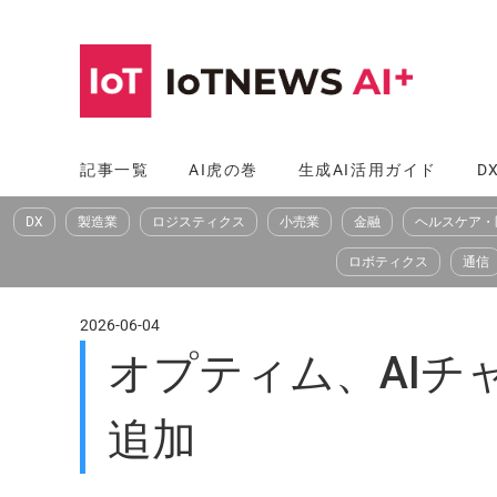
コ
ン
テ
ン
ツ
記事一覧
AI虎の巻
生成AI活用ガイド
D
へ
DX
製造業
ロジスティクス
小売業
金融
ヘルスケア・
ス
キ
ロボティクス
通信
ッ
プ
2026-06-04
オプティム、AIチ
追加