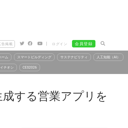
|
会員登録
広告掲載
ログイン
ホーム
スマートビルディング
サステナビリティ
人工知能（AI）
イチオシ
CES2026
生成する営業アプリを