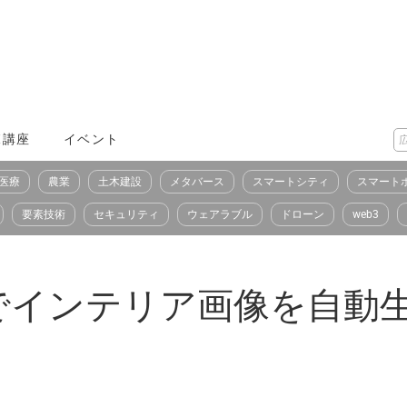
X講座
イベント
医療
農業
土木建設
メタバース
スマートシティ
スマート
要素技術
セキュリティ
ウェアラブル
ドローン
web3
Iでインテリア画像を自動