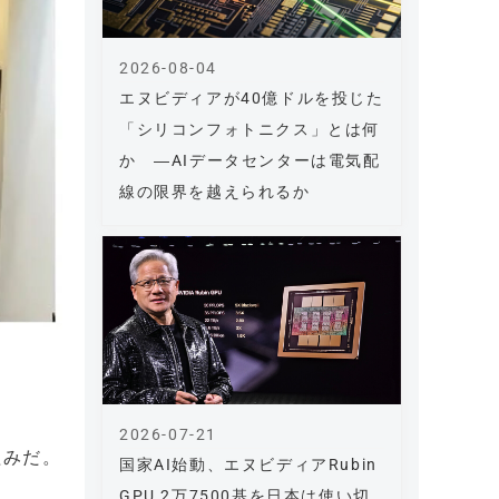
2026-08-04
エヌビディアが40億ドルを投じた
「シリコンフォトニクス」とは何
か ―AIデータセンターは電気配
線の限界を越えられるか
2026-07-21
組みだ。
国家AI始動、エヌビディアRubin
。
GPU 2万7500基を日本は使い切