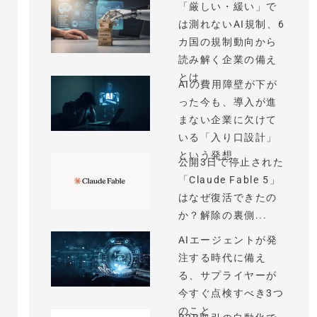
「厳しい・緩い」で
は測れないAI規制、6
カ国の規制動向から
読み解く企業の備え
とは
AIの費用障壁が下が
った今も、導入が進
まない企業に欠けて
いる「入り口設計」
という発想
公開3日で停止された
「Claude Fable 5」
はなぜ復活できたの
か？解除の裏側...
AIエージェントが発
注する時代に備え
る、サプライヤーが
今すぐ点検すべき3つ
のこと