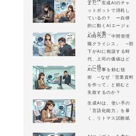
まだ、生成AIのチャ
ットボットで消耗し
ているの？ ー自律
的に動くAIエージェ
ントが働...
AI時代の「中間管理
職クライシス」 —部
下がAIに相談する時
代、上司の価値はど
こに残...
AIに仕事を頼む技
術 —なぜ「営業資料
を作って」と頼むと
失敗するのか？
生成AIは、使い手の
「言語化能力」を暴
く、リトマス試験紙