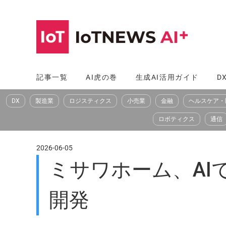
コ
ン
テ
ン
ツ
記事一覧
AI虎の巻
生成AI活用ガイド
D
へ
DX
製造業
ロジスティクス
小売業
金融
ヘルスケア・
ス
キ
ロボティクス
通信
ッ
プ
2026-06-05
ミサワホーム、A
開発