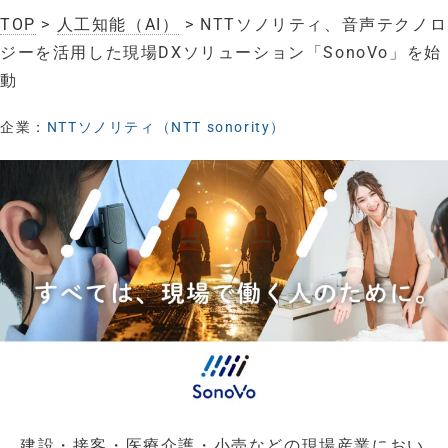
TOP
>
人工知能（AI）
> NTTソノリティ、音声テクノロ
ジーを活用した現場DXソリューション「SonoVo」を始
動
企業：
NTTソノリティ（NTT sonority）
建設・接客・医療介護・小売などの現場産業におい