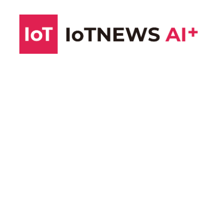
コ
ン
テ
ン
ツ
へ
ス
キ
ッ
プ