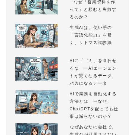
—なぜ「営業資料を作
って」と頼むと失敗す
るのか？
生成AIは、使い手の
「言語化能力」を暴
く、リトマス試験紙
AIに「ゴミ」を食わせ
るな ーAIエージェン
トが賢くなるデータ、
バカになるデータ
AIで業務を自動化する
方法とは ーなぜ、
ChatGPTを配っても仕
事は減らないのか？
なぜあなたの会社で、
生成AIが活用されない