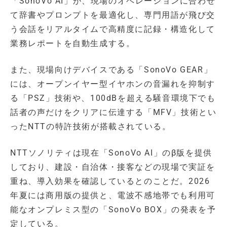
「SonoVo AI」が、現場のオペレーションに合わせ
て辞書やプロンプトを最適化し、専門用語が飛び交
う会話をリアルタイムで高精度に記録・構造化して
業務レポートを自動生成する。
また、現場向けデバイスである「SonoVo GEAR」
には、オープンイヤー型イヤホンの音漏れを抑制す
る「PSZ」技術や、100dBを超える騒音環境下でも
話者の声だけをクリアに伝達する「MFV」技術とい
ったNTTの特許技術が搭載されている。
NTTソノリティは現在「SonoVo AI」のβ版を提供
しており、建設・自治体・接客などの現場で実証を
重ね、導入効果を確認しているとのことだ。2026
年夏には商用版の提供と、電波不感地帯でも利用可
能なオンプレミス型の「SonoVo BOX」の発表を予
定している。