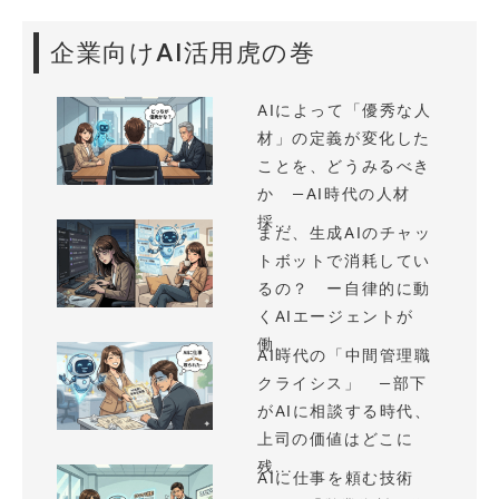
企業向けAI活用虎の巻
AIによって「優秀な人
材」の定義が変化した
ことを、どうみるべき
か —AI時代の人材
採...
まだ、生成AIのチャッ
トボットで消耗してい
るの？ ー自律的に動
くAIエージェントが
働...
AI時代の「中間管理職
クライシス」 —部下
がAIに相談する時代、
上司の価値はどこに
残...
AIに仕事を頼む技術