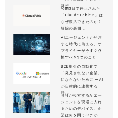
発想
公開3日で停止された
「Claude Fable 5」は
なぜ復活できたのか？
解除の裏側...
AIエージェントが発注
する時代に備える、サ
プライヤーが今すぐ点
検すべき3つのこと
B2B取引の自動化で
「発見されない企業」
にならないために ーAI
が自律的に連携する
時...
各社が模索するAIエー
ジェントを現場に入れ
るためのデバイス、企
業は何を問うべきか