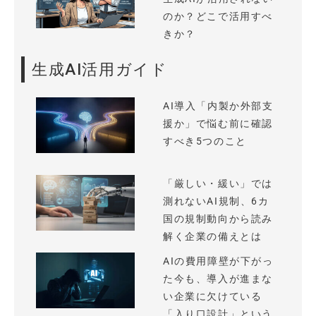
のか？どこで活用すべ
きか？
生成AI活用ガイド
AI導入「内製か外部支
援か」で悩む前に確認
すべき5つのこと
「厳しい・緩い」では
測れないAI規制、6カ
国の規制動向から読み
解く企業の備えとは
AIの費用障壁が下がっ
た今も、導入が進まな
い企業に欠けている
「入り口設計」という