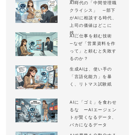
AI時代の「中間管理職
クライシス」 —部下
がAIに相談する時代、
上司の価値はどこに
残...
AIに仕事を頼む技術
—なぜ「営業資料を作
って」と頼むと失敗す
るのか？
生成AIは、使い手の
「言語化能力」を暴
く、リトマス試験紙
AIに「ゴミ」を食わせ
るな ーAIエージェン
トが賢くなるデータ、
バカになるデータ