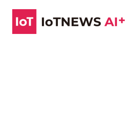
コ
ン
テ
ン
ツ
へ
ス
キ
ッ
プ