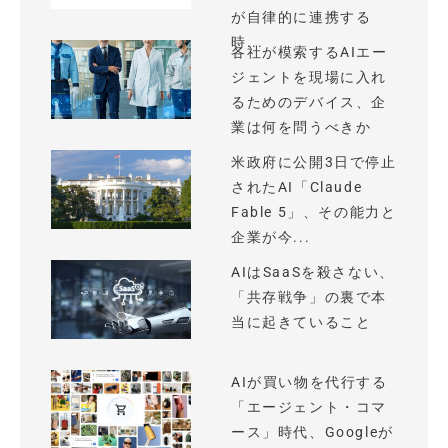
が自律的に連携する
時...
各社が模索するAIエー
ジェントを現場に入れ
るためのデバイス、企
業は何を問うべきか
米政府に公開3日で停止
されたAI「Claude
Fable 5」、その能力と
企業が今...
AIはSaaSを殺さない、
「共存戦争」の裏で本
当に起きていること
AIが買い物を代行する
「エージェント・コマ
ース」時代、Googleが