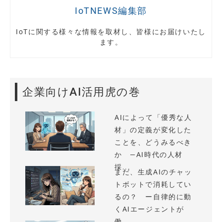
IoTNEWS編集部
IoTに関する様々な情報を取材し、皆様にお届けいたし
ます。
企業向けAI活用虎の巻
AIによって「優秀な人
材」の定義が変化した
ことを、どうみるべき
か —AI時代の人材
採...
まだ、生成AIのチャッ
トボットで消耗してい
るの？ ー自律的に動
くAIエージェントが
働...