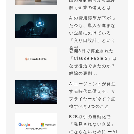
国の規制動向から読み
解く企業の備えとは
AIの費用障壁が下がっ
た今も、導入が進まな
い企業に欠けている
「入り口設計」という
発想
公開3日で停止された
「Claude Fable 5」は
なぜ復活できたのか？
解除の裏側...
AIエージェントが発注
する時代に備える、サ
プライヤーが今すぐ点
検すべき3つのこと
B2B取引の自動化で
「発見されない企業」
にならないために ーAI