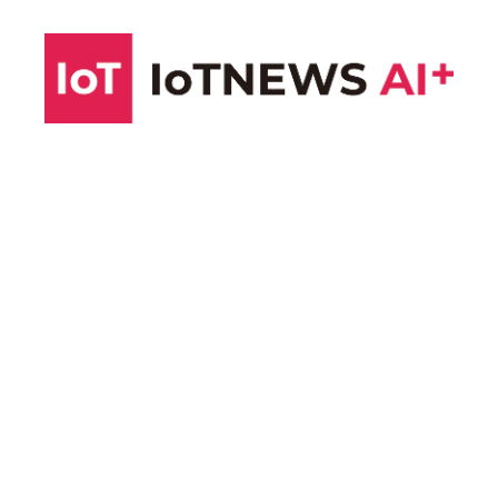
コ
ン
テ
ン
ツ
へ
ス
キ
ッ
プ