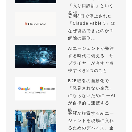
「入り口設計」という
発想
公開3日で停止された
「Claude Fable 5」は
なぜ復活できたのか？
解除の裏側...
AIエージェントが発注
する時代に備える、サ
プライヤーが今すぐ点
検すべき3つのこと
B2B取引の自動化で
「発見されない企業」
にならないために ーAI
が自律的に連携する
時...
各社が模索するAIエー
ジェントを現場に入れ
るためのデバイス、企