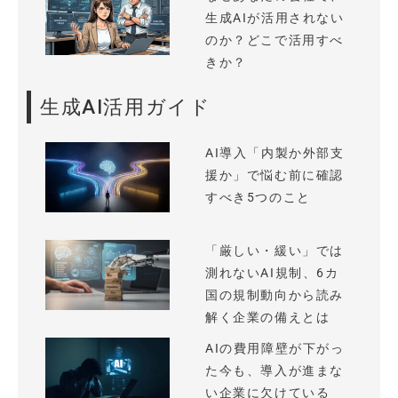
生成AIが活用されない
のか？どこで活用すべ
きか？
生成AI活用ガイド
AI導入「内製か外部支
援か」で悩む前に確認
すべき5つのこと
「厳しい・緩い」では
測れないAI規制、6カ
国の規制動向から読み
解く企業の備えとは
AIの費用障壁が下がっ
た今も、導入が進まな
い企業に欠けている