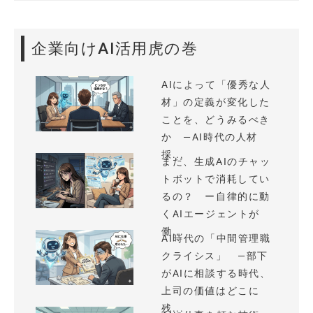
企業向けAI活用虎の巻
AIによって「優秀な人
材」の定義が変化した
ことを、どうみるべき
か —AI時代の人材
採...
まだ、生成AIのチャッ
トボットで消耗してい
るの？ ー自律的に動
くAIエージェントが
働...
AI時代の「中間管理職
クライシス」 —部下
がAIに相談する時代、
上司の価値はどこに
残...