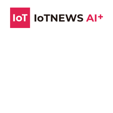
コ
ン
テ
ン
ツ
へ
ス
キ
ッ
プ