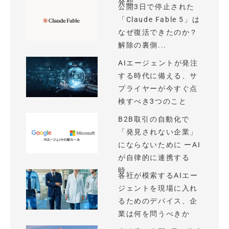
発想
公開3日で停止された
「Claude Fable 5」は
なぜ復活できたのか？
解除の裏側...
AIエージェントが発注
する時代に備える、サ
プライヤーが今すぐ点
検すべき3つのこと
B2B取引の自動化で
「発見されない企業」
にならないために ーAI
が自律的に連携する
時...
各社が模索するAIエー
ジェントを現場に入れ
るためのデバイス、企
業は何を問うべきか