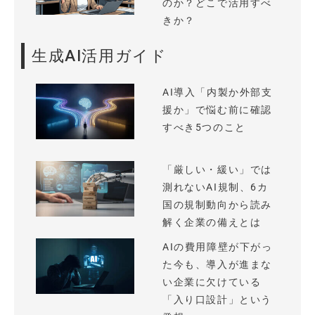
のか？どこで活用すべ
きか？
生成AI活用ガイド
AI導入「内製か外部支
援か」で悩む前に確認
すべき5つのこと
「厳しい・緩い」では
測れないAI規制、6カ
国の規制動向から読み
解く企業の備えとは
AIの費用障壁が下がっ
た今も、導入が進まな
い企業に欠けている
「入り口設計」という