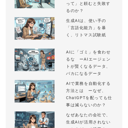
って」と頼むと失敗す
るのか？
生成AIは、使い手の
「言語化能力」を暴
く、リトマス試験紙
AIに「ゴミ」を食わせ
るな ーAIエージェン
トが賢くなるデータ、
バカになるデータ
AIで業務を自動化する
方法とは ーなぜ、
ChatGPTを配っても仕
事は減らないのか？
なぜあなたの会社で、
生成AIが活用されない