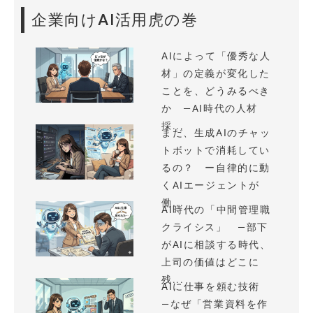
企業向けAI活用虎の巻
AIによって「優秀な人
材」の定義が変化した
ことを、どうみるべき
か —AI時代の人材
採...
まだ、生成AIのチャッ
トボットで消耗してい
るの？ ー自律的に動
くAIエージェントが
働...
AI時代の「中間管理職
クライシス」 —部下
がAIに相談する時代、
上司の価値はどこに
残...
AIに仕事を頼む技術
—なぜ「営業資料を作