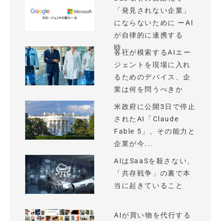
「発見されない企業」
にならないために ーAI
が自律的に連携する
時...
各社が模索するAIエー
ジェントを現場に入れ
るためのデバイス、企
業は何を問うべきか
米政府に公開3日で停止
されたAI「Claude
Fable 5」、その能力と
企業が今...
AIはSaaSを殺さない、
「共存戦争」の裏で本
当に起きていること
AIが買い物を代行する