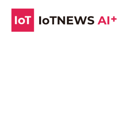
コ
ン
テ
ン
ツ
へ
ス
キ
ッ
プ