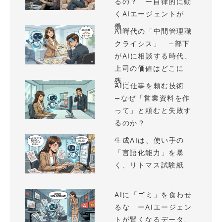
るの？ ー自律的に動
くAIエージェントが
働...
AI時代の「中間管理職
クライシス」 —部下
がAIに相談する時代、
上司の価値はどこに
残...
AIに仕事を頼む技術
—なぜ「営業資料を作
って」と頼むと失敗す
るのか？
生成AIは、使い手の
「言語化能力」を暴
く、リトマス試験紙
AIに「ゴミ」を食わせ
るな ーAIエージェン
トが賢くなるデータ、