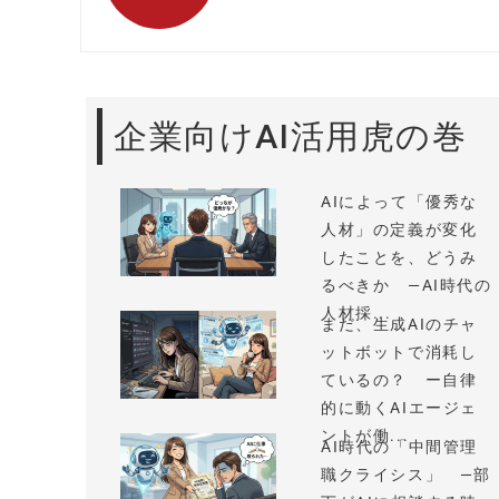
企業向けAI活用虎の巻
AIによって「優秀な
人材」の定義が変化
したことを、どうみ
るべきか —AI時代の
人材採...
まだ、生成AIのチャ
ットボットで消耗し
ているの？ ー自律
的に動くAIエージェ
ントが働...
AI時代の「中間管理
職クライシス」 —部