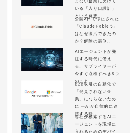
まない企業に欠けて
いる「入り口設計」
という発想
公開3日で停止された
「Claude Fable 5」
はなぜ復活できたの
か？解除の裏側...
AIエージェントが発
注する時代に備え
る、サプライヤーが
今すぐ点検すべき3つ
のこと
B2B取引の自動化で
「発見されない企
業」にならないため
に ーAIが自律的に連
携する時...
各社が模索するAIエ
ージェントを現場に
入れるためのデバイ