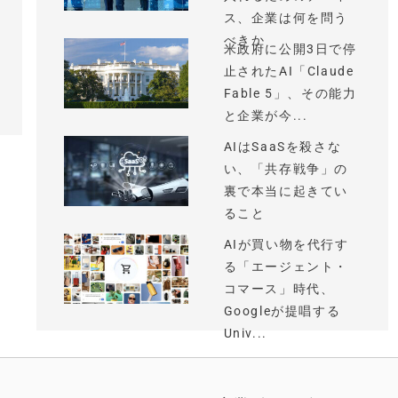
ス、企業は何を問う
べきか
米政府に公開3日で停
止されたAI「Claude
Fable 5」、その能力
と企業が今...
AIはSaaSを殺さな
い、「共存戦争」の
裏で本当に起きてい
ること
AIが買い物を代行す
る「エージェント・
コマース」時代、
Googleが提唱する
Univ...