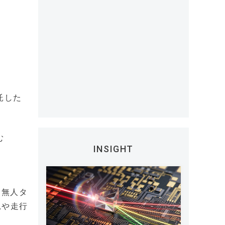
託した
む
INSIGHT
、無人タ
況や走行