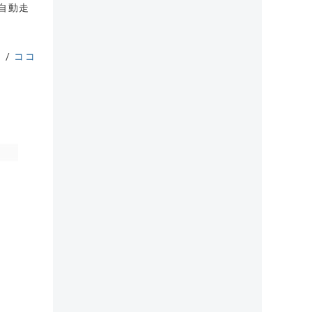
を自動走
）
/
ココ