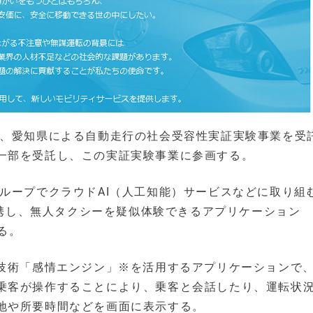
は、愛知県による自動走行の社会受容性実証実験事業を受
一部を受託し、この実証実験事業に参画する。
ループでクラウドAI（人工知能）サービスなどに取り組
B）と連携し、無人タクシーを疑似体験できるアプリケーション
する。
開発したAI技術「感情エンジン」※を活用するアプリケーションで
乗客が操作することにより、乗客と会話したり、運転状
地や所要時間などを画面に表示する。