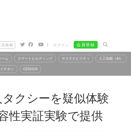
|
会員登録
広告掲載
ログイン
ホーム
スマートビルディング
サステナビリティ
人工知能（AI）
イチオシ
CES2026
人タクシーを疑似体験
会受容性実証実験で提供