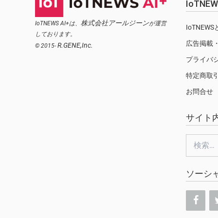
IoTN
株式会社アールジーン
IoTNEWS AI+は、
が運営
IoTNEW
しております。
広告掲載
R.GENE,Inc.
© 2015-
プライバ
特定商取
お問合せ
サイト
検
索:
ソーシ