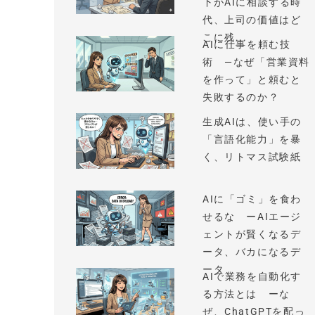
下がAIに相談する時
代、上司の価値はど
こに残...
AIに仕事を頼む技
術 —なぜ「営業資料
を作って」と頼むと
失敗するのか？
生成AIは、使い手の
「言語化能力」を暴
く、リトマス試験紙
AIに「ゴミ」を食わ
せるな ーAIエージ
ェントが賢くなるデ
ータ、バカになるデ
ータ
AIで業務を自動化す
る方法とは ーな
ぜ、ChatGPTを配っ