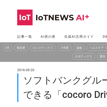
コ
ン
テ
ン
ツ
記事一覧
AI虎の巻
生成AI活用ガイド
D
へ
DX
製造業
ロジスティクス
小売業
金融
ヘルスケア・
ス
キ
ロボティクス
通信
ッ
プ
2016-09-20
ソフトバンクグル
できる「cocoro