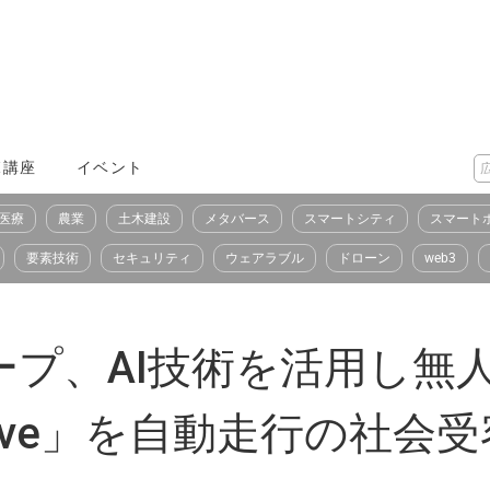
X講座
イベント
医療
農業
土木建設
メタバース
スマートシティ
スマート
要素技術
セキュリティ
ウェアラブル
ドローン
web3
ープ、AI技術を活用し無
 Drive」を自動走行の社