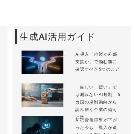
生成AI活用ガイド
AI導入「内製か外部
支援か」で悩む前に
確認すべき5つのこと
「厳しい・緩い」で
は測れないAI規制、6
カ国の規制動向から
読み解く企業の備え
とは
AIの費用障壁が下が
った今も、導入が進