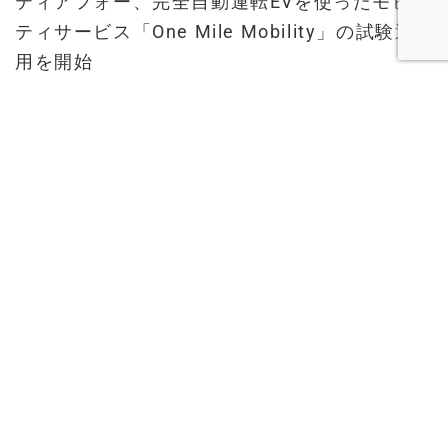
ティアフォー、完全自動運転EVを使ったモビリ
ティサービス「One Mile Mobility」の試験運
用を開始
2019-02-05
KDDI・アイサンテクノロジーなど7者、5G活用
した複数車両の遠隔監視型自動運転の実証実験
を実施