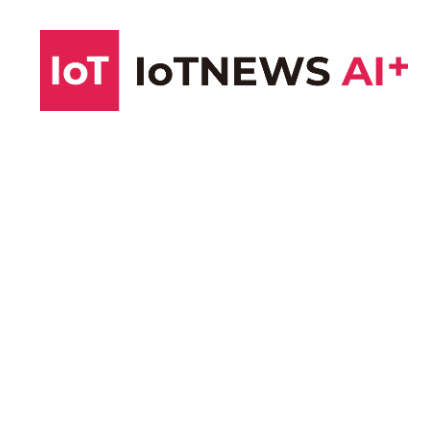
コ
ン
テ
ン
ツ
へ
ス
キ
ッ
プ