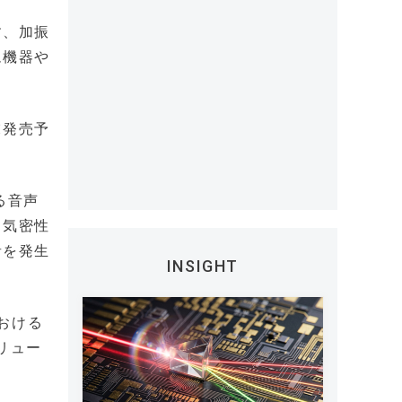
す、加振
ム機器や
末発売予
。
る音声
、気密性
音を発生
INSIGHT
おける
リュー