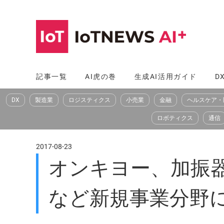
コ
ン
テ
ン
ツ
記事一覧
AI虎の巻
生成AI活用ガイド
D
へ
DX
製造業
ロジスティクス
小売業
金融
ヘルスケア・
ス
キ
ロボティクス
通信
ッ
プ
2017-08-23
オンキヨー、加振器
など新規事業分野