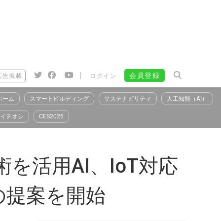
|
会員登録
広告掲載
ログイン
ホーム
スマートビルディング
サステナビリティ
人工知能（AI）
イチオシ
CES2026
活用AI、IoT対応
の提案を開始