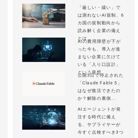
「厳しい・緩い」で
は測れないAI規制、6
カ国の規制動向から
読み解く企業の備え
とは
AIの費用障壁が下が
った今も、導入が進
まない企業に欠けて
いる「入り口設計」
という発想
公開3日で停止された
「Claude Fable 5」
はなぜ復活できたの
か？解除の裏側...
AIエージェントが発
注する時代に備え
る、サプライヤーが
今すぐ点検すべき3つ