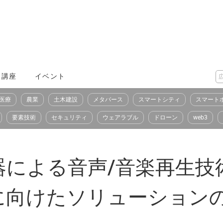
X講座
イベント
医療
農業
土木建設
メタバース
スマートシティ
スマート
要素技術
セキュリティ
ウェアラブル
ドローン
web3
による音声/音楽再生技術を
に向けたソリューション