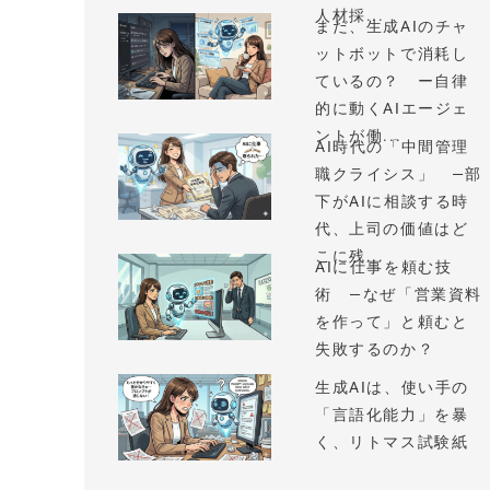
人材採...
まだ、生成AIのチャ
ットボットで消耗し
ているの？ ー自律
的に動くAIエージェ
ントが働...
AI時代の「中間管理
職クライシス」 —部
下がAIに相談する時
代、上司の価値はど
こに残...
AIに仕事を頼む技
術 —なぜ「営業資料
を作って」と頼むと
失敗するのか？
生成AIは、使い手の
「言語化能力」を暴
く、リトマス試験紙