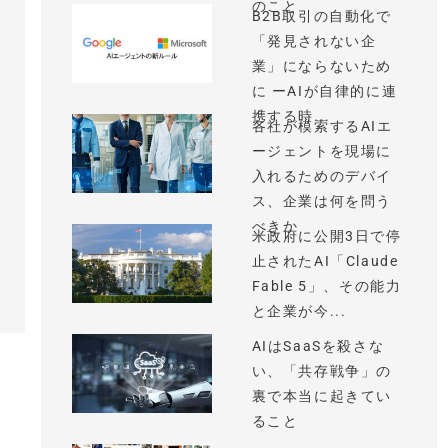
のこと
B2B取引の自動化で
「発見されない企
業」にならないため
に ーAIが自律的に連
携する時...
各社が模索するAIエ
ージェントを現場に
入れるためのデバイ
ス、企業は何を問う
べきか
米政府に公開3日で停
止されたAI「Claude
Fable 5」、その能力
と企業が今...
AIはSaaSを殺さな
い、「共存戦争」の
裏で本当に起きてい
ること