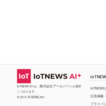
IoTN
株式会社アールジーン
IoTNEWS AI+は、
が運営
IoTNEW
しております。
広告掲載
R.GENE,Inc.
© 2015-
プライバ