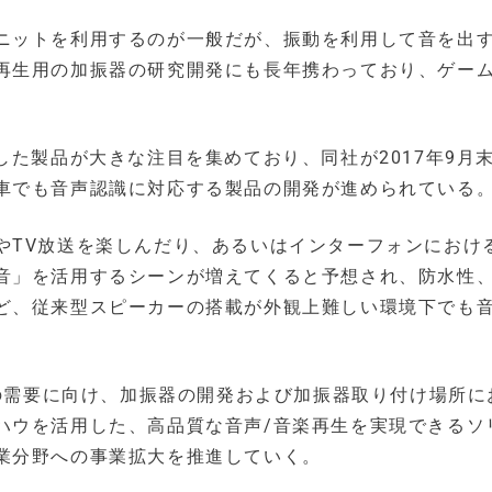
ニットを利用するのが一般だが、振動を利用して音を出
再生用の加振器の研究開発にも長年携わっており、ゲー
した製品が大きな注目を集めており、同社が2017年9月
車でも音声認識に対応する製品の開発が進められている
やTV放送を楽しんだり、あるいはインターフォンにおけ
音」を活用するシーンが増えてくると予想され、防水性
ど、従来型スピーカーの搭載が外観上難しい環境下でも
応の需要に向け、加振器の開発および加振器取り付け場所に
ハウを活用した、高品質な音声/音楽再生を実現できるソ
業分野への事業拡大を推進していく。