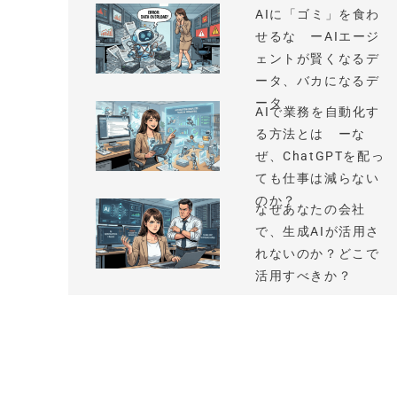
AIに「ゴミ」を食わ
せるな ーAIエージ
ェントが賢くなるデ
ータ、バカになるデ
ータ
AIで業務を自動化す
る方法とは ーな
ぜ、ChatGPTを配っ
ても仕事は減らない
のか？
なぜあなたの会社
で、生成AIが活用さ
れないのか？どこで
活用すべきか？