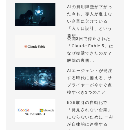
AIの費用障壁が下がっ
た今も、導入が進まな
い企業に欠けている
「入り口設計」という
発想
公開3日で停止された
「Claude Fable 5」は
なぜ復活できたのか？
解除の裏側...
AIエージェントが発注
する時代に備える、サ
プライヤーが今すぐ点
検すべき3つのこと
B2B取引の自動化で
「発見されない企業」
にならないために ーAI
が自律的に連携する