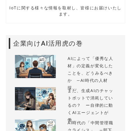
IoTに関する様々な情報を取材し、皆様にお届けいたし
ます。
企業向けAI活用虎の巻
AIによって「優秀な人
材」の定義が変化した
ことを、どうみるべき
か —AI時代の人材
採...
まだ、生成AIのチャッ
トボットで消耗してい
るの？ ー自律的に動
くAIエージェントが
働...
AI時代の「中間管理職
クライシス」 —部下