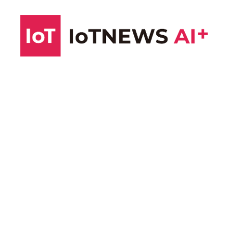
コ
ン
テ
ン
ツ
へ
ス
キ
ッ
プ