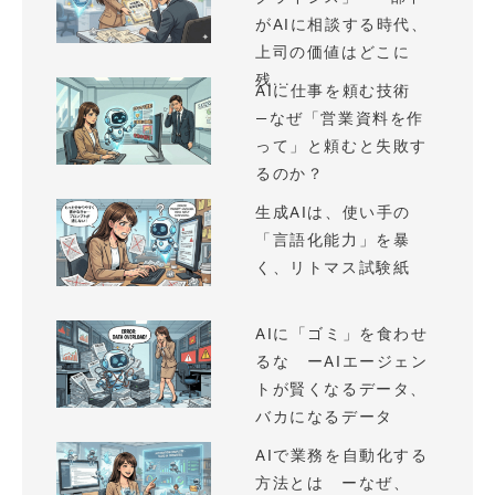
がAIに相談する時代、
上司の価値はどこに
残...
AIに仕事を頼む技術
—なぜ「営業資料を作
って」と頼むと失敗す
るのか？
生成AIは、使い手の
「言語化能力」を暴
く、リトマス試験紙
AIに「ゴミ」を食わせ
るな ーAIエージェン
トが賢くなるデータ、
バカになるデータ
AIで業務を自動化する
方法とは ーなぜ、