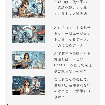
生成AIは、使い手の
「言語化能力」を暴
く、リトマス試験紙
AIに「ゴミ」を食わせ
るな ーAIエージェン
トが賢くなるデータ、
バカになるデータ
AIで業務を自動化する
方法とは ーなぜ、
ChatGPTを配っても仕
事は減らないのか？
なぜあなたの会社で、
生成AIが活用されない
のか？どこで活用すべ
きか？