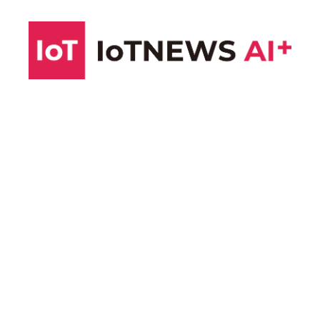
コ
ン
テ
ン
ツ
へ
ス
キ
ッ
プ