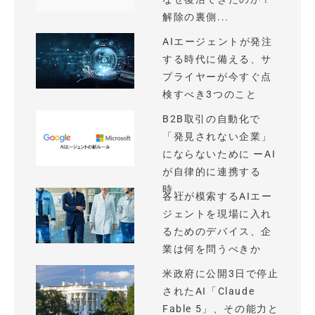
解除の裏側...
AIエージェントが発注
する時代に備える、サ
プライヤーが今すぐ点
検すべき3つのこと
B2B取引の自動化で
「発見されない企業」
にならないために ーAI
が自律的に連携する
時...
各社が模索するAIエー
ジェントを現場に入れ
るためのデバイス、企
業は何を問うべきか
米政府に公開3日で停止
されたAI「Claude
Fable 5」、その能力と