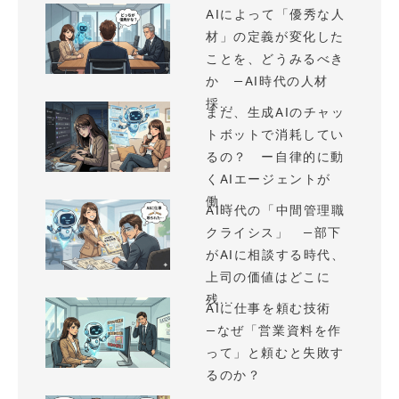
AIによって「優秀な人
材」の定義が変化した
ことを、どうみるべき
か —AI時代の人材
採...
まだ、生成AIのチャッ
トボットで消耗してい
るの？ ー自律的に動
くAIエージェントが
働...
AI時代の「中間管理職
クライシス」 —部下
がAIに相談する時代、
上司の価値はどこに
残...
AIに仕事を頼む技術
—なぜ「営業資料を作
って」と頼むと失敗す
るのか？