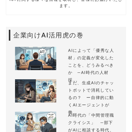
ます。
企業向けAI活用虎の巻
AIによって「優秀な人
材」の定義が変化した
ことを、どうみるべき
か —AI時代の人材
採...
まだ、生成AIのチャッ
トボットで消耗してい
るの？ ー自律的に動
くAIエージェントが
働...
AI時代の「中間管理職
クライシス」 —部下
がAIに相談する時代、