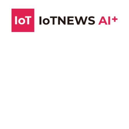
コ
ン
テ
ン
ツ
へ
ス
キ
ッ
プ