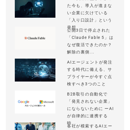
た今も、導入が進まな
い企業に欠けている
「入り口設計」という
発想
公開3日で停止された
「Claude Fable 5」は
なぜ復活できたのか？
解除の裏側...
AIエージェントが発注
する時代に備える、サ
プライヤーが今すぐ点
検すべき3つのこと
B2B取引の自動化で
「発見されない企業」
にならないために ーAI
が自律的に連携する
時...
各社が模索するAIエー