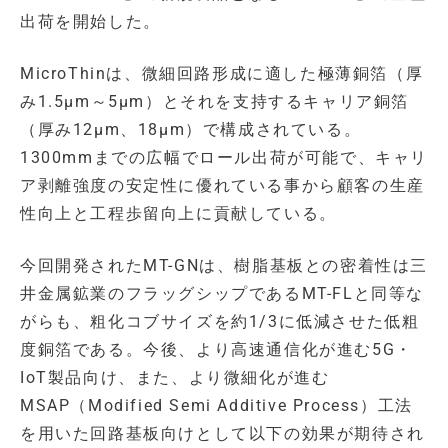
出荷を開始した。
MicroThinは、微細回路形成に適した極薄銅箔（厚
み1.5μm～5μm）とそれを支持するキャリア銅箔
（厚み12μm、18μm）で構成されている。
1300mmまでの広幅でロール出荷が可能で、キャリ
ア剥離強度の安定性に優れている事から顧客の生産
性向上と工程歩留向上に貢献している。
今回開発されたMT-GNは、樹脂基板との密着性は三
井金属鉱業のフラッグシップであるMT-FLと同等な
がらも、粗化コブサイズを約1/3に低減させた低粗
度銅箔である。今後、より高速通信化が進む5G・
IoT製品向け、また、より微細化が進む
MSAP（Modified Semi Additive Process）工法
を用いた回路基板向けとして以下の効果が期待され