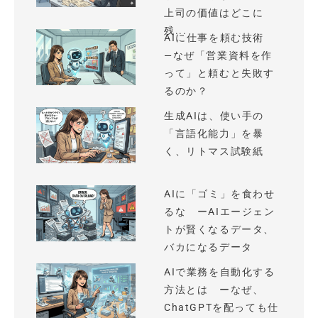
上司の価値はどこに
残...
AIに仕事を頼む技術
—なぜ「営業資料を作
って」と頼むと失敗す
るのか？
生成AIは、使い手の
「言語化能力」を暴
く、リトマス試験紙
AIに「ゴミ」を食わせ
るな ーAIエージェン
トが賢くなるデータ、
バカになるデータ
AIで業務を自動化する
方法とは ーなぜ、
ChatGPTを配っても仕