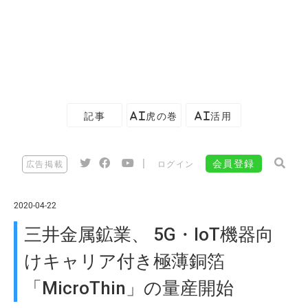
記事
AI虎の巻
AI活用
|
会員登録
広告掲載
ログイン
2020-04-22
三井金属鉱業、 5G・IoT機器向
けキャリア付き極薄銅箔
「MicroThin」の量産開始