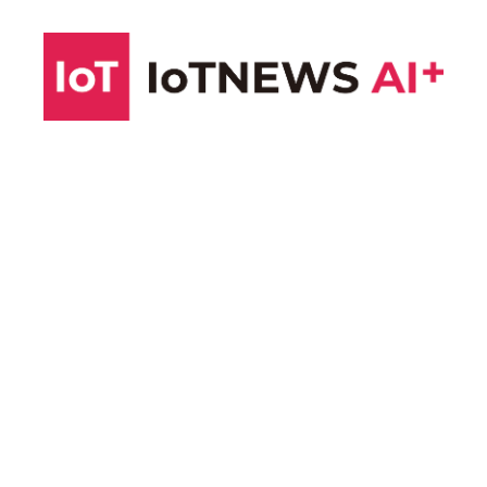
コ
ン
テ
ン
ツ
へ
ス
キ
ッ
プ