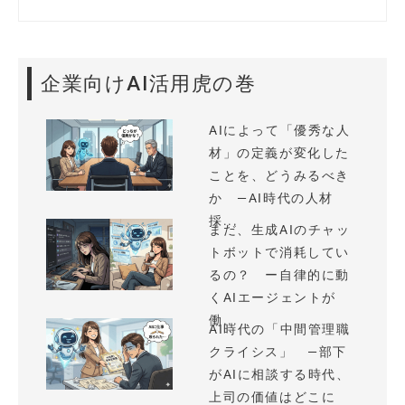
企業向けAI活用虎の巻
AIによって「優秀な人
材」の定義が変化した
ことを、どうみるべき
か —AI時代の人材
採...
まだ、生成AIのチャッ
トボットで消耗してい
るの？ ー自律的に動
くAIエージェントが
働...
AI時代の「中間管理職
クライシス」 —部下
がAIに相談する時代、
上司の価値はどこに