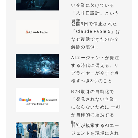
い企業に欠けている
「入り口設計」という
発想
公開3日で停止された
「Claude Fable 5」は
なぜ復活できたのか？
解除の裏側...
AIエージェントが発注
する時代に備える、サ
プライヤーが今すぐ点
検すべき3つのこと
B2B取引の自動化で
「発見されない企業」
にならないために ーAI
が自律的に連携する
時...
各社が模索するAIエー
ジェントを現場に入れ