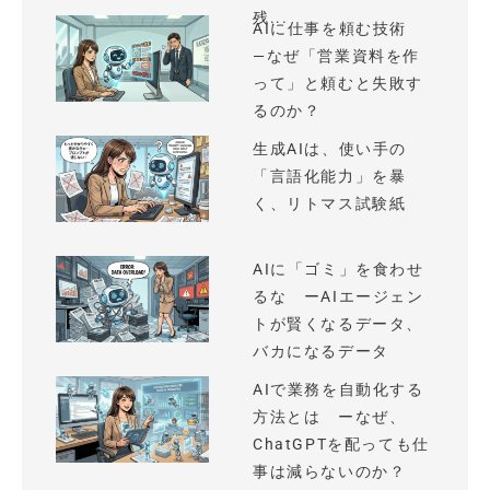
残...
AIに仕事を頼む技術
—なぜ「営業資料を作
って」と頼むと失敗す
るのか？
生成AIは、使い手の
「言語化能力」を暴
く、リトマス試験紙
AIに「ゴミ」を食わせ
るな ーAIエージェン
トが賢くなるデータ、
バカになるデータ
AIで業務を自動化する
方法とは ーなぜ、
ChatGPTを配っても仕
事は減らないのか？