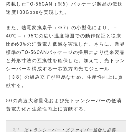
搭載したTO-56CAN（※6）パッケージ製品の伝送
速度100Gbpsを実現した。
また、熱電変換素子（※7）の小型化により、－
40℃～＋95℃の広い温度範囲での動作保証と従来
比約60%の消費電力低減を実現した。さらに、業界
標準のTO-56CANパッケージの採用により従来製品
と外形寸法の互換性を確保した。加えて、光トラン
シーバーを構成する一芯双方向光モジュール
（※8）の組み立てが容易なため、生産性向上に貢
献する。
5Gの高速大容量化および光トランシーバーの低消
費電力化と生産性向上に貢献する。
※1 光トランシーバー：光ファイバー通信に必要