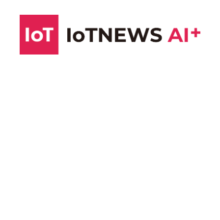
コ
ン
テ
ン
ツ
へ
ス
キ
ッ
プ