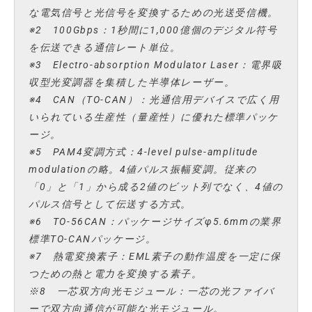
な電気信号と光信号を変換するための光送受信機。
※2 100Gbps：1秒間に1,000億個のデジタル符号
を伝送できる通信レート単位。
※3 Electro-absorption Modulator Laser：電界吸
収型光変調器を集積した半導体レーザー。
※4 CAN（TO-CAN）：光通信用デバイスで広く用
いられている生産性（量産性）に優れた標準パッケ
ージ。
※5 PAM4変調方式：4-level pulse-amplitude
modulationの略。4値パルス振幅変調。従来の
「0」と「1」から成る2値のビット列でなく、4値の
パルス信号として伝送する方式。
※6 TO-56CAN：パッケージサイズφ5.6mmの業界
標準TO-CANパッケージ。
※7 熱電変換素子：EML素子の動作温度を一定に保
つための熱と電力を変換する素子。
※8 一芯双方向光モジュール：一芯の光ファイバ
ーで双方向通信が可能な光モジュール。