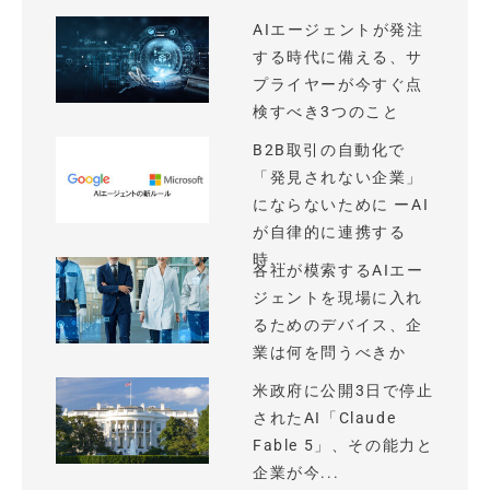
AIエージェントが発注
する時代に備える、サ
プライヤーが今すぐ点
検すべき3つのこと
B2B取引の自動化で
「発見されない企業」
にならないために ーAI
が自律的に連携する
時...
各社が模索するAIエー
ジェントを現場に入れ
るためのデバイス、企
業は何を問うべきか
米政府に公開3日で停止
されたAI「Claude
Fable 5」、その能力と
企業が今...