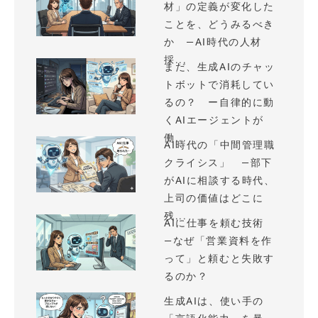
材」の定義が変化した
ことを、どうみるべき
か —AI時代の人材
採...
まだ、生成AIのチャッ
トボットで消耗してい
るの？ ー自律的に動
くAIエージェントが
働...
AI時代の「中間管理職
クライシス」 —部下
がAIに相談する時代、
上司の価値はどこに
残...
AIに仕事を頼む技術
—なぜ「営業資料を作
って」と頼むと失敗す
るのか？
生成AIは、使い手の