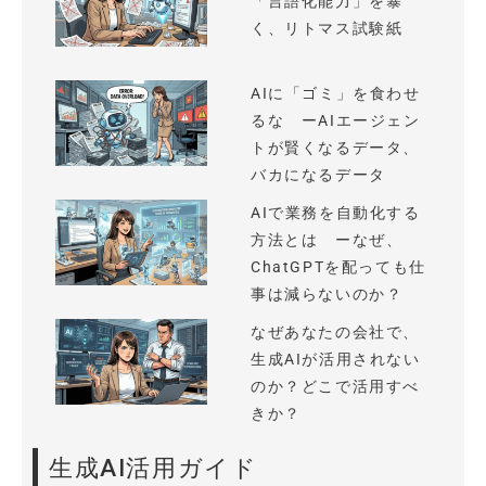
「言語化能力」を暴
く、リトマス試験紙
AIに「ゴミ」を食わせ
るな ーAIエージェン
トが賢くなるデータ、
バカになるデータ
AIで業務を自動化する
方法とは ーなぜ、
ChatGPTを配っても仕
事は減らないのか？
なぜあなたの会社で、
生成AIが活用されない
のか？どこで活用すべ
きか？
生成AI活用ガイド