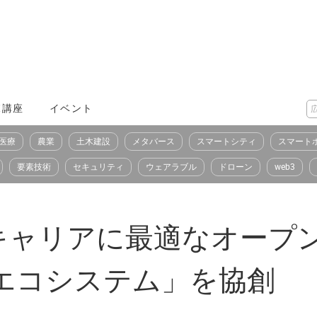
X講座
イベント
医療
農業
土木建設
メタバース
スマートシティ
スマート
要素技術
セキュリティ
ウェアラブル
ドローン
web3
キャリアに最適なオープン
Nエコシステム」を協創