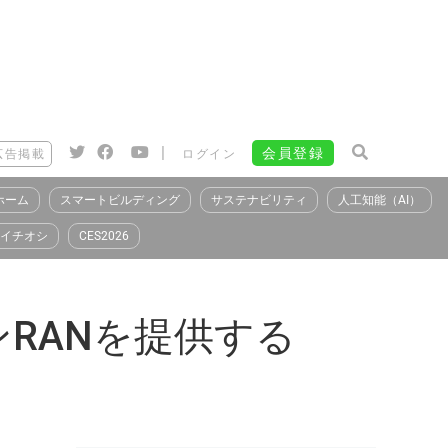
|
会員登録
広告掲載
ログイン
ホーム
スマートビルディング
サステナビリティ
人工知能（AI）
イチオシ
CES2026
RANを提供する