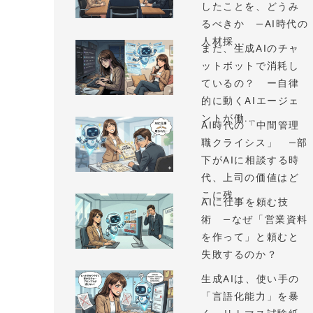
したことを、どうみ
るべきか —AI時代の
人材採...
まだ、生成AIのチャ
ットボットで消耗し
ているの？ ー自律
的に動くAIエージェ
ントが働...
AI時代の「中間管理
職クライシス」 —部
下がAIに相談する時
代、上司の価値はど
こに残...
AIに仕事を頼む技
術 —なぜ「営業資料
を作って」と頼むと
失敗するのか？
生成AIは、使い手の
「言語化能力」を暴