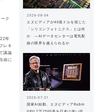
2026-08-04
ワーク
エヌビディアが40億ドルを投じた
「シリコンフォトニクス」とは何
か ―AIデータセンターは電気配
22年
線の限界を越えられるか
フレキ
て議論
自由に
2026-07-21
国家AI始動、エヌビディアRubin
GPU 2万7500基を日本は使い切