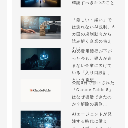
確認すべき5つのこと
「厳しい・緩い」で
は測れないAI規制、6
カ国の規制動向から
読み解く企業の備え
とは
AIの費用障壁が下が
った今も、導入が進
まない企業に欠けて
いる「入り口設計」
という発想
公開3日で停止された
「Claude Fable 5」
はなぜ復活できたの
か？解除の裏側...
AIエージェントが発
注する時代に備え