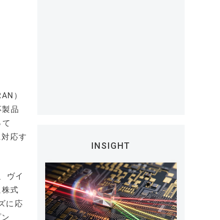
RAN）
応製品
って
に対応す
INSIGHT
会社、ヴイ
通株式
ズに応
プン