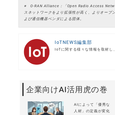
※ O-RAN Alliance：「Open Radio Acce
スネットワークをより拡張性が高く、よりオープ
よび通信機器ベンダによる団体。
IoTNEWS編集部
IoTに関する様々な情報を取材
企業向けAI活用虎の巻
AIによって「優秀な
人材」の定義が変化