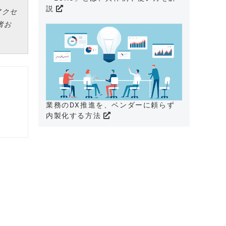
説
線アクセ
者お
業務のDX推進を、ベンダーに頼らず
内製化する方法