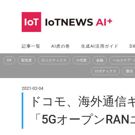
コ
ン
テ
ン
ツ
記事一覧
AI虎の巻
生成AI活用ガイド
D
へ
DX
製造業
ロジスティクス
小売業
金融
ヘルスケア・
ス
キ
ロボティクス
通信
ッ
プ
2021-02-04
ドコモ、海外通信
「5GオープンRA