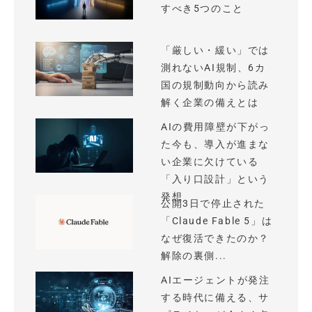
すべき5つのこと
「厳しい・緩い」では
測れないAI規制、6カ
国の規制動向から読み
解く企業の備えとは
AIの費用障壁が下がっ
た今も、導入が進まな
い企業に欠けている
「入り口設計」という
発想
公開3日で停止された
「Claude Fable 5」は
なぜ復活できたのか？
解除の裏側...
AIエージェントが発注
する時代に備える、サ