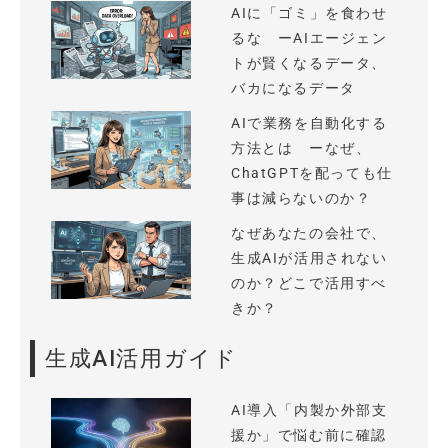
AIに「ゴミ」を食わせ
るな ーAIエージェン
トが賢くなるデータ、
バカになるデータ
AIで業務を自動化する
方法とは ーなぜ、
ChatGPTを配っても仕
事は減らないのか？
なぜあなたの会社で、
生成AIが活用されない
のか？どこで活用すべ
きか？
生成AI活用ガイド
AI導入「内製か外部支
援か」で悩む前に確認