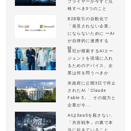
プライヤーが今すぐ点
検すべき3つのこと
B2B取引の自動化で
「発見されない企業」
にならないために ーAI
が自律的に連携する
時...
各社が模索するAIエー
ジェントを現場に入れ
るためのデバイス、企
業は何を問うべきか
米政府に公開3日で停止
されたAI「Claude
Fable 5」、その能力と
企業が今...
AIはSaaSを殺さない、
「共存戦争」の裏で本
当に起きていること