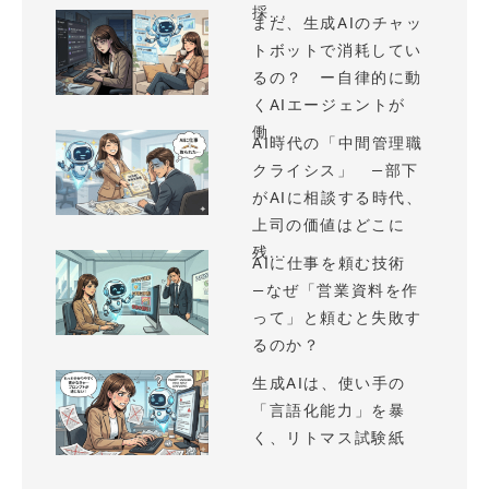
採...
まだ、生成AIのチャッ
トボットで消耗してい
るの？ ー自律的に動
くAIエージェントが
働...
AI時代の「中間管理職
クライシス」 —部下
がAIに相談する時代、
上司の価値はどこに
残...
AIに仕事を頼む技術
—なぜ「営業資料を作
って」と頼むと失敗す
るのか？
生成AIは、使い手の
「言語化能力」を暴
く、リトマス試験紙