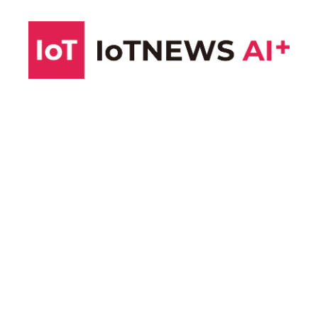
コ
ン
テ
ン
ツ
へ
ス
キ
ッ
プ