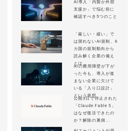
AI導入「内製か外部
支援か」で悩む前に
確認すべき5つのこと
「厳しい・緩い」で
は測れないAI規制、6
カ国の規制動向から
読み解く企業の備え
とは
AIの費用障壁が下が
った今も、導入が進
まない企業に欠けて
いる「入り口設計」
という発想
公開3日で停止された
「Claude Fable 5」
はなぜ復活できたの
か？解除の裏側...
AIエージェントが発