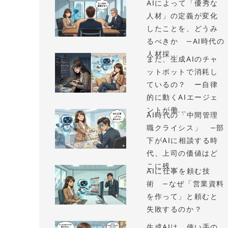
AIによって「優秀な
人材」の定義が変化
したことを、どうみ
るべきか —AI時代の
人材採...
まだ、生成AIのチャ
ットボットで消耗し
ているの？ ー自律
的に動くAIエージェ
ントが働...
AI時代の「中間管理
職クライシス」 —部
下がAIに相談する時
代、上司の価値はど
こに残...
AIに仕事を頼む技
術 —なぜ「営業資料
を作って」と頼むと
失敗するのか？
生成AIは、使い手の