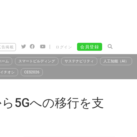
|
会員登録
広告掲載
ログイン
ホーム
スマートビルディング
サステナビリティ
人工知能（AI）
イチオシ
CES2026
Gから5Gへの移行を支