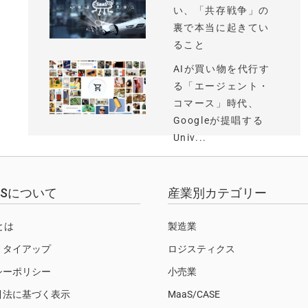
い、「共存戦争」の
裏で本当に起きてい
ること
AIが買い物を代行す
る「エージェント・
コマース」時代、
Googleが提唱する
Univ...
EWSについて
産業別カテゴリー
Sとは
製造業
・タイアップ
ロジスティクス
シーポリシー
小売業
引法に基づく表示
MaaS/CASE