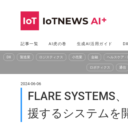
コ
ン
テ
ン
ツ
記事一覧
AI虎の巻
生成AI活用ガイド
D
へ
DX
製造業
ロジスティクス
小売業
金融
ヘルスケア・
ス
キ
ロボティクス
通信
ッ
プ
2024-06-06
FLARE SYST
援するシステムを