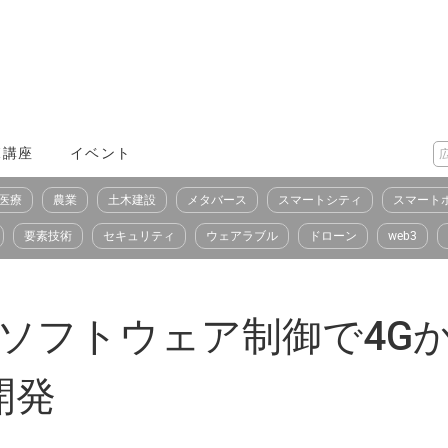
X講座
イベント
医療
農業
土木建設
メタバース
スマートシティ
スマート
要素技術
セキュリティ
ウェアラブル
ドローン
web3
EMS、ソフトウェア制御で4
開発