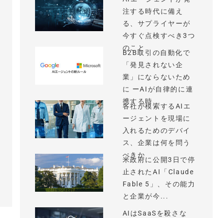
注する時代に備え
る、サプライヤーが
今すぐ点検すべき3つ
のこと
B2B取引の自動化で
「発見されない企
業」にならないため
に ーAIが自律的に連
携する時...
各社が模索するAIエ
ージェントを現場に
入れるためのデバイ
ス、企業は何を問う
べきか
米政府に公開3日で停
止されたAI「Claude
Fable 5」、その能力
と企業が今...
AIはSaaSを殺さな