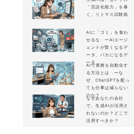
「言語化能力」を暴
く、リトマス試験紙
AIに「ゴミ」を食わ
せるな ーAIエージ
ェントが賢くなるデ
ータ、バカになるデ
ータ
AIで業務を自動化す
る方法とは ーな
ぜ、ChatGPTを配っ
ても仕事は減らない
のか？
なぜあなたの会社
で、生成AIが活用さ
れないのか？どこで
活用すべきか？