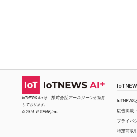
IoTN
株式会社アールジーン
IoTNEWS AI+は、
が運営
IoTNEW
しております。
広告掲載
R.GENE,Inc.
© 2015-
プライバ
特定商取