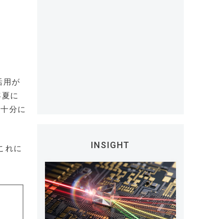
活用が
年夏に
は十分に
INSIGHT
これに